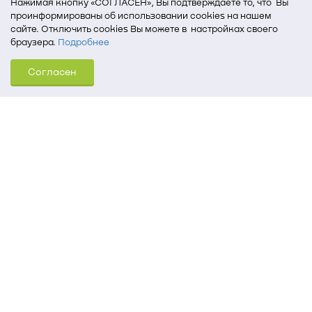
Нажимая кнопку «СОГЛАСЕН», Вы подтверждаете то, что Вы
проинформированы об использовании cookies на нашем
сайте. Отключить cookies Вы можете в настройках своего
браузера.
Подробнее
Для того, чтобы мы могли качественно предоставить Вам
Согласен
услуги, мы используем cookies, которые сохраняются
на Вашем компьютере (Сведения о местоположении; ip-адрес;
тип, язык, версия ОС и браузера; тип устройства и разрешение
его экрана; источник, откуда пришел на сайт пользователь;
какие страницы открывает и на какие кнопки нажимает
пользователь; эта же информация используется для
обработки статистических данных использования сайта
посредством интернет-сервиса Яндекс.Метрика)
Томский государственный университет систем
управления и радиоэлектроники
634050, г. Томск, пр. Ленина, 40
(3822) 51-05-30
(3822) 51-32-62, 52-63-65
office@tusur.ru