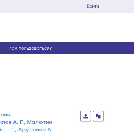
Войти
Как пользоваться?
ния,
лов А. Г., Малютин
ь Т. Т., Арутюнян А.