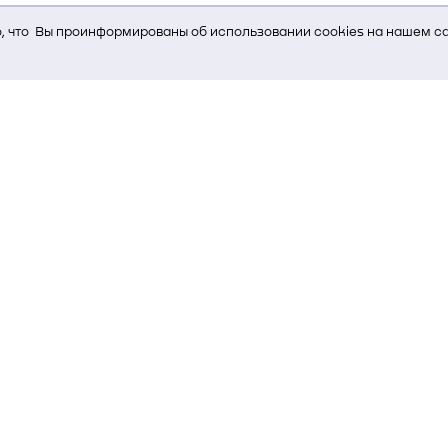
 что Вы проинформированы об использовании cookies на нашем са
ь Вам услуги, мы используем cookies, которые сохраняются на Ва
и браузера; тип устройства и разрешение его экрана; источник, отк
е кнопки нажимает пользователь; эта же информация используется
т-сервиса Яндекс.Метрика)
стем управления и радиоэлектроники
00