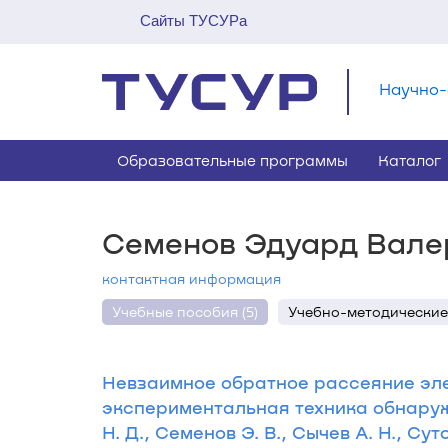
Сайты ТУСУРа
Научно-
Образовательные программы
Каталог
Семенов Эдуард Вале
контактная информация
Учебные пособия (5)
Учебно-методические 
Невзаимное обратное рассеяние эле
экспериментальная техника обнаруж
Н. Д., Семенов Э. В., Сычев А. Н., Сут