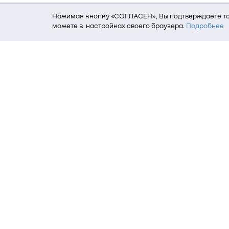
Нажимая кнопку «СОГЛАСЕН», Вы подтверждаете то,
можете в настройках своего браузера.
Подробнее
Для того, чтобы мы могли качественно предоставит
о местоположении; ip-адрес; тип, язык, версия ОС 
пользователь; какие страницы открывает и на каки
данных использования сайта посредством интерне
Томский государственный университет си
634050, г. Томск, пр. Ленина, 40
(3822) 51-05-30
(3822) 51-32-62, 52-63-65
office@tusur.ru
Пн. – пт., 8:30 – 17:30, обед, 13:00 – 14: