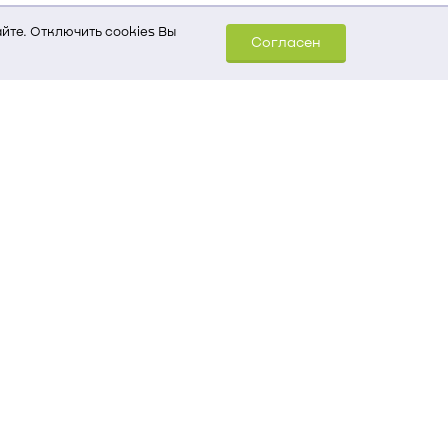
йте. Отключить cookies Вы
Согласен
шем компьютере (Сведения
уда пришел на сайт
 для обработки статистических