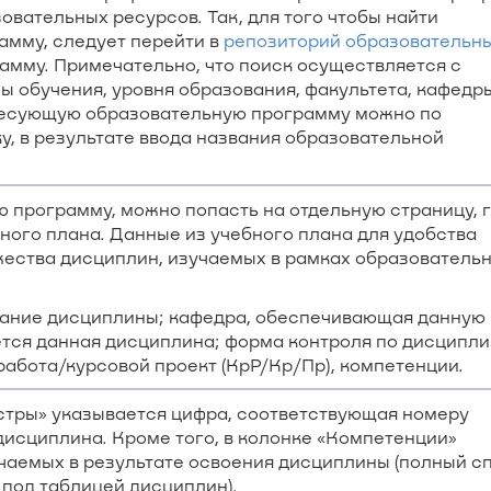
вательных ресурсов. Так, для того чтобы найти
мму, следует перейти в
репозиторий образовательн
мму. Примечательно, что поиск осуществляется с
 обучения, уровня образования, факультета, кафедр
ересующую образовательную программу можно по
у, в результате ввода названия образовательной
программу, можно попасть на отдельную страницу, 
ного плана. Данные из учебного плана для удобства
жества дисциплин, изучаемых в рамках образователь
ание дисциплины; кафедра, обеспечивающая данную
ется данная дисциплина; форма контроля по дисципли
ая работа/курсовой проект (КрР/Кр/Пр), компетенции.
естры» указывается цифра, соответствующая номеру
дисциплина. Кроме того, в колонке «Компетенции»
чаемых в результате освоения дисциплины (полный с
под таблицей дисциплин).