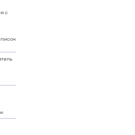
я с
список
атель
,
ы.