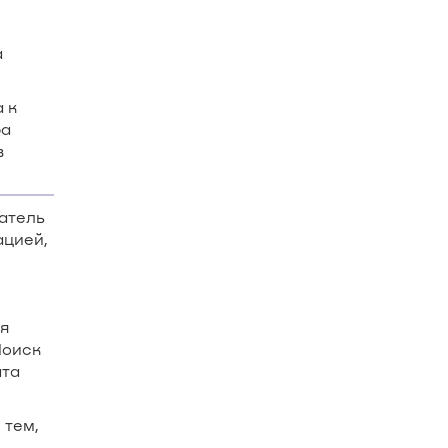
а
 к
ра
в
атель
ацией,
я
Поиск
ата
 тем,