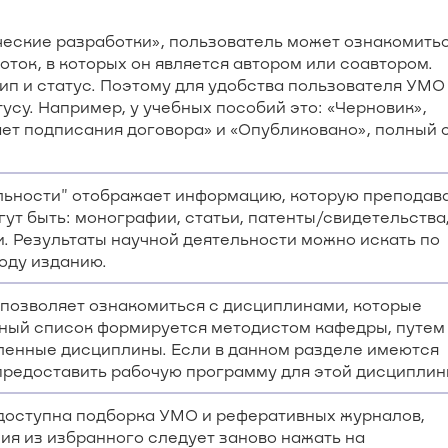
еские разработки», пользователь может ознакомитьс
ток, в которых он является автором или соавтором.
п и статус. Поэтому для удобства пользователя УМО
тусу. Например, у учебных пособий это: «Черновик»,
ет подписания договора» и «Опубликовано», полный 
ельности" отображает информацию, которую преподав
гут быть: монографии, статьи, патенты/свидетельства
. Результаты научной деятельности можно искать по
году изданию.
позволяет ознакомиться с дисциплинами, которые
нный список формируется методистом кафедры, путем
ленные дисциплины. Если в данном разделе имеются
предоставить рабочую программу для этой дисциплин
 доступна подборка УМО и реферативных журналов,
я из избранного следует заново нажать на