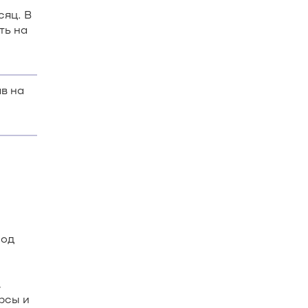
сяц. В
ть на
в на
Под
,
рсы и