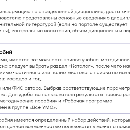
информацию по определенной дисциплине, достаточ
ьзователю представлены основные сведения о дисцип
нительной литературой (если на портале существует
ны), контрольные испытания, объем дисциплины и ви
собий
ми, имеется возможность поиска учебно-методическ
ска следует выбрать раздел «Каталог», после чего н
мимо частичного или полнотекстового поиска по наз
: кафедра и год.
ю или ФИО автора. Выбрав соответствующие параметр
к». Для удобства пользователя результаты поиска ра
-методические пособия» и «Рабочая программа
ен в группе «Все УМО».
собия имеется определенный набор действий, которы
ься данной возможностью пользователь может с пом