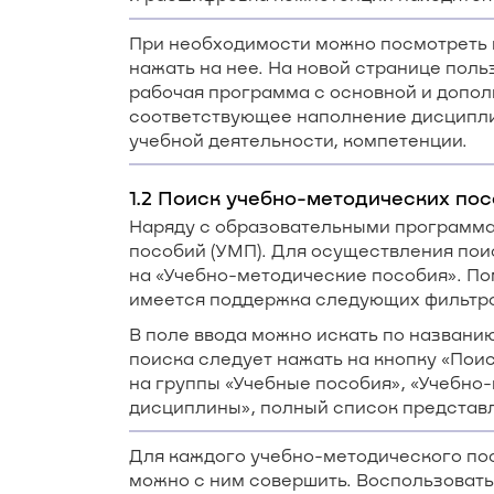
При необходимости можно посмотреть 
нажать на нее. На новой странице пол
рабочая программа с основной и допол
соответствующее наполнение дисципли
учебной деятельности, компетенции.
1.2 Поиск учебно-методических по
Наряду с образовательными программа
пособий (УМП). Для осуществления пои
на «Учебно-методические пособия». По
имеется поддержка следующих фильтров
В поле ввода можно искать по названи
поиска следует нажать на кнопку «Поис
на группы «Учебные пособия», «Учебно
дисциплины», полный список представл
Для каждого учебно-методического по
можно с ним совершить. Воспользоват