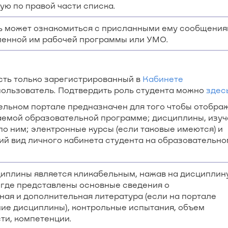
ю по правой части списка.
ь может ознакомиться с присланными ему сообщениям
ленной им рабочей программы или УМО.
сть только зарегистрированный в
Кабинете
 пользователь. Подтвердить роль студента можно
здес
ельном портале предназначен для того чтобы отобра
аемой образовательной программе; дисциплины, изу
о ним; электронные курсы (если таковые имеются) и
ий вид личного кабинета студента на образовательно
циплины является кликабельным, нажав на дисциплину
, где представлены основные сведения о
ная и дополнительная литература (если на портале
ие дисциплины), контрольные испытания, объем
ти, компетенции.