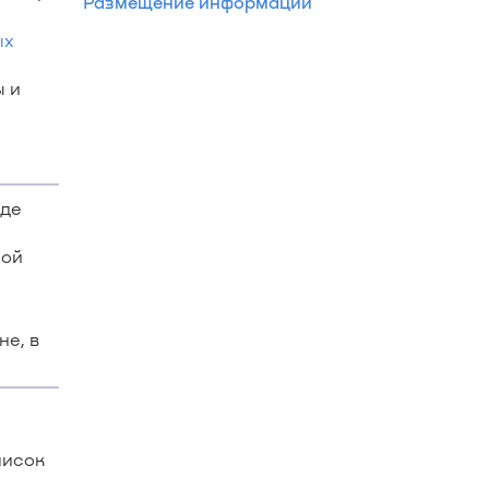
Размещение информации
ых
ы и
где
ной
не, в
писок