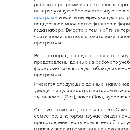
рабочих программ и электронных образо
интересующую образовательную програ
программ
и найти интересующую програ
поддержкой множества фильтров: формы
года набора. Вместе с тем, найти инт
частичному или полнотекстовому поиск
программы.
Выбрав определенную образовательную 
представлены данные из рабочего учеб
формируются в единую таблицу из мно
программы.
Имеются следующие данные: наименов
дисциплину; семестр, в котором изуча
т.ч. экзамен (Экз), зачет (Зач), курсов
Следует отметить, что в колонке «Сем
семестра, в котором изучается данная 
представлены коды компетенций, полу
и расшифровка компетенций находятся 