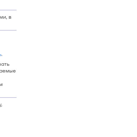
и, в
ь
.
жать
чаемые
м
,