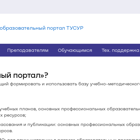
образовательный портал ТУСУР
Преподавателям
Обучающимся
Тех. поддержка
ный портал»?
ющий формировать и использовать базу учебно-методическог
учебных планов, основных профессиональных образователь
х ресурсов;
ласования и публикации: основных профессиональных образ
урсов.
О: для администрации в разрезе образовательных программ