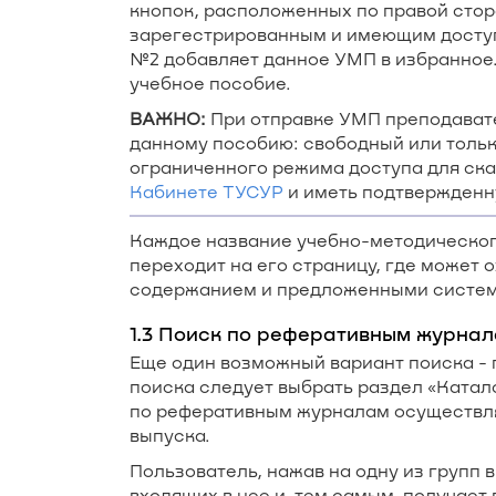
кнопок, расположенных по правой стор
зарегестрированным и имеющим доступ
№2 добавляет данное УМП в избранное
учебное пособие.
ВАЖНО:
При отправке УМП преподавате
данному пособию: свободный или тольк
ограниченного режима доступа для ск
Кабинете ТУСУР
и иметь подтвержденн
Каждое название учебно-методического
переходит на его страницу, где может
содержанием и предложенными систем
1.3 Поиск по реферативным журна
Еще один возможный вариант поиска -
поиска следует выбрать раздел «Катал
по реферативным журналам осуществляе
выпуска.
Пользователь, нажав на одну из групп 
входящих в нее и, тем самым, получает