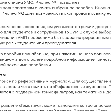
оне списка УМО. Кнопка №1 позволяет
 пользователям скачать выбранное пособие. Кнопка
. Кнопка №3 дает возможность скопировать ссылку н
лем на согласование, им указывается режим доступа
о для студентов и сотрудников ТУСУР. В случае выбо
ачивания УМП необходимо быть зарегистрированным 
ую роль студента или преподавателя.
 пособия кликабельно, при нажатии на него пользов
 ознакомиться с более подробной информацией: аннот
ой похожими пособиями.
лам
 поиск по реферативным журналам. Для осуществлени
ог», после чего нажать на «Реферативные журналы». 
тся с поддержкой таких фильтров, как тематика и д
в разделе «Тематика», может ознакомиться со списком
 возможность уточнить свой запрос. В разделе «Дата