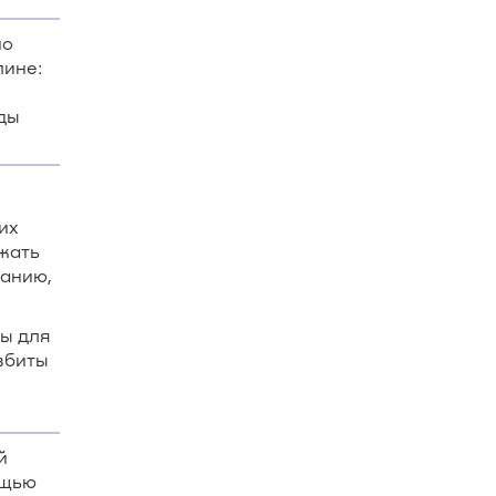
но
лине:
ды
их
ажать
ванию,
ы для
збиты
й
ощью