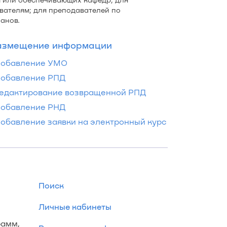
вателям; для преподавателей по
анов.
азмещение информации
обавление УМО
обавление РПД
едактирование возвращенной РПД
обавление РНД
обавление заявки на электронный курс
Поиск
Личные кабинеты
рамм,