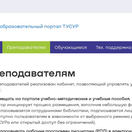
образовательный портал ТУСУР
Преподавателям
Обучающимся
Тех. поддержка
еподавателям
еподавателей реализован кабинет, позволяющий управлять 
:
змещать на портале учебно-методические и учебные пособия.
тор инициирует процесс размещения, заполнив небольшую фо
гласовывается сотрудниками библиотеки, подписывается лиц
ступно пользователям в зависимости от выбранного режима д
СУРа или открытый доступ без ограничений).
гласовывать рабочие программы дисциплин (РПД) в электрон