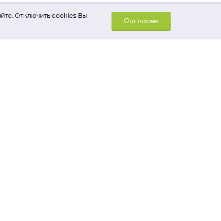
йте. Отключить cookies Вы
Согласен
шем компьютере (Сведения
уда пришел на сайт
 для обработки статистических