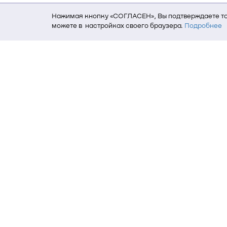
Нажимая кнопку «СОГЛАСЕН», Вы подтверждаете то,
можете в настройках своего браузера.
Подробнее
Для того, чтобы мы могли качественно предоставит
о местоположении; ip-адрес; тип, язык, версия ОС 
пользователь; какие страницы открывает и на каки
данных использования сайта посредством интерне
Томский государственный университет си
634050, г. Томск, пр. Ленина, 40
(3822) 51-05-30
(3822) 51-32-62, 52-63-65
office@tusur.ru
Пн. – пт., 8:30 – 17:30, обед, 13:00 – 14: