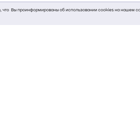
 что Вы проинформированы об использовании cookies на нашем са
ь Вам услуги, мы используем cookies, которые сохраняются на Ва
и браузера; тип устройства и разрешение его экрана; источник, отк
е кнопки нажимает пользователь; эта же информация используется
т-сервиса Яндекс.Метрика)
стем управления и радиоэлектроники
00