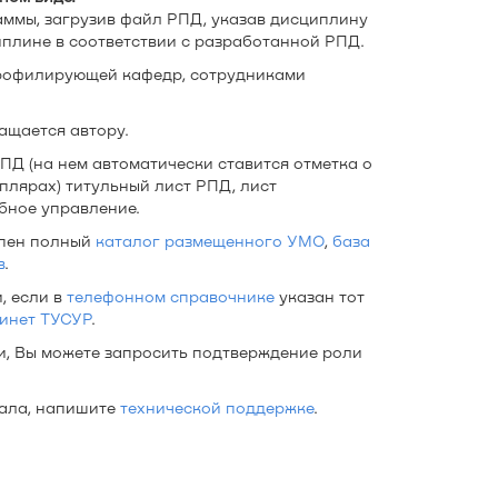
ммы, загрузив файл РПД, указав дисциплину
иплине в соответствии с разработанной РПД.
рофилирующей кафедр, сотрудниками
ащается автору.
ПД (на нем автоматически ставится отметка о
мплярах) титульный лист РПД, лист
бное управление.
упен полный
каталог размещенного УМО
,
база
в
.
, если в
телефонном справочнике
указан тот
инет ТУСУР
.
и, Вы можете запросить подтверждение роли
тала, напишите
технической поддержке
.