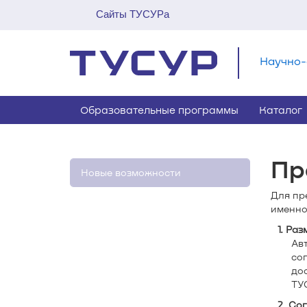
Сайты ТУСУРа
Научно-
Образовательные программы
Каталог
Пр
Новые возможности
Для пр
именно
1. Ра
Ав
со
до
ТУ
2. Со