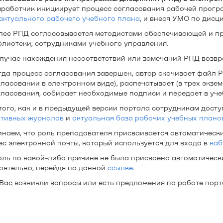
зработчик инициирует процесс согласования рабочей програ
актуального рабочего учебного плана
, и внеся УМО по дисц
лее РПД согласовывается методистами обеспечивающей и п
блиотеки, сотрудниками учебного управления.
случае нахождения несоответствий или замечаний РПД возвр
гда процесс согласования завершен, автор скачивает файл Р
ласовании в электронном виде), распечатывает (в трех экзе
гласования, собирает необходимые подписи и передает в уче
того, как и в предыдущей версии портала сотрудникам дост
тивных журналов
и
актуальная база рабочих учебных плано
наем, что роль преподавателя присваивается автоматически
ес электронной почты, который используется для входа в
каб
оль по какой-либо причине не была присвоена автоматическ
оятельно, перейдя по данной
ссылке
.
 Вас возникли вопросы или есть предложения по работе пор