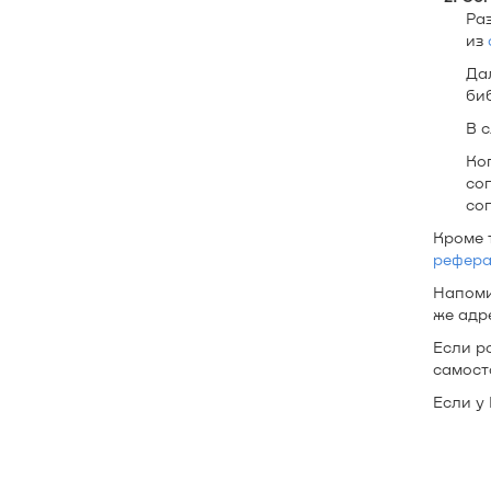
Ра
из
Да
би
В 
Ко
сог
со
Кроме 
рефера
Напоми
же адр
Если р
самост
Если у