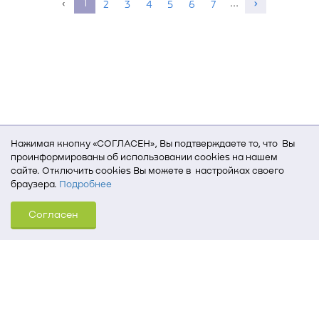
‹
1
…
›
2
3
4
5
6
7
Нажимая кнопку «СОГЛАСЕН», Вы подтверждаете то, что Вы
проинформированы об использовании cookies на нашем
сайте. Отключить cookies Вы можете в настройках своего
браузера.
Подробнее
Для того, чтобы мы могли качественно предоставить Вам
Согласен
услуги, мы используем cookies, которые сохраняются
на Вашем компьютере (Сведения о местоположении; ip-адрес;
тип, язык, версия ОС и браузера; тип устройства и разрешение
его экрана; источник, откуда пришел на сайт пользователь;
какие страницы открывает и на какие кнопки нажимает
пользователь; эта же информация используется для
обработки статистических данных использования сайта
посредством интернет-сервиса Яндекс.Метрика)