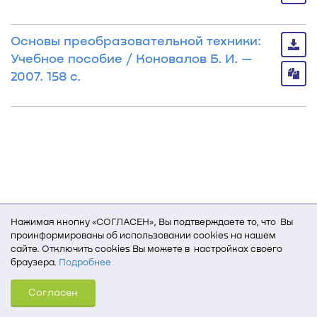
Основы преобразовательной техники:
Учебное пособие / Коновалов Б. И. —
2007. 158 с.
Нажимая кнопку «СОГЛАСЕН», Вы подтверждаете то, что Вы
проинформированы об использовании cookies на нашем
сайте. Отключить cookies Вы можете в настройках своего
браузера.
Подробнее
Для того, чтобы мы могли качественно предоставить Вам
Согласен
услуги, мы используем cookies, которые сохраняются
на Вашем компьютере (Сведения о местоположении; ip-адрес;