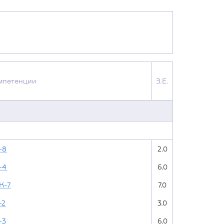
мпетенции
З.Е.
-8
2.0
-4
6.0
К-7
7.0
-2
3.0
-3
6.0