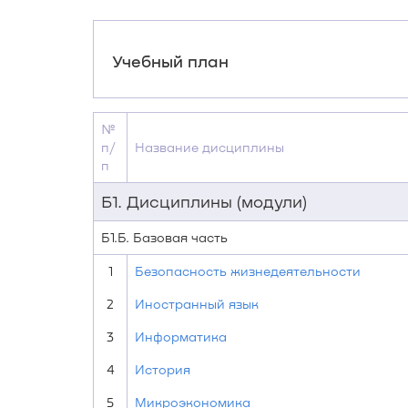
Учебный план
№
п/
Название дисциплины
п
Б1. Дисциплины (модули)
Б1.Б. Базовая часть
1
Безопасность жизнедеятельности
2
Иностранный язык
3
Информатика
4
История
5
Микроэкономика