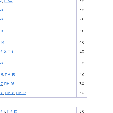
1
,
ПК-2
3.0
-10
3.0
-16
2.0
-10
4.0
-14
4.0
К-5
,
ПК-4
5.0
-16
5.0
-5
,
ПК-15
4.0
7
,
ПК-16
3.0
-6
,
ПК-8
,
ПК-12
3.0
К-7
,
ПК-10
6.0