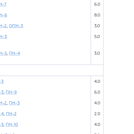
К-7
6.0
К-6
8.0
К-2
,
ОПК-3
3.0
К-3
5.0
К-5
,
ПК-4
3.0
-3
4.0
-3
,
ПК-9
6.0
К-2
,
ПК-3
4.0
-4
,
ПК-2
2.0
-3
,
ПК-10
4.0