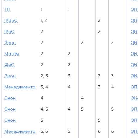
ТП
1
1
ОП
ФВиС
1, 2
2
ОК
ФиС
2
2
ОК
Экон
2
2
2
ОК
Матем
2
2
ОК
ФиС
2
2
ОК-
Экон
2, 3
3
2
3
ОК
Менеджмента
3, 4
4
3
4
ОП
Экон
4
4
ОК
Экон
4, 5
4
5
5
ОП
Экон
5
5
ОП
Менеджмента
5, 6
5
6
6
ОП