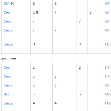
ЭМИС
6
6
ОП
Экон
7, 8
7
8
ОП
Экон
7
7
ОП
Экон
7
7
ОП
Экон
8
8
ОП
исциплины
Экон
2
2
ПК
Экон
3
3
ПК
Экон
3
3
ОП
ИЯ
3
3
ОК
Экон
4
4
ОК