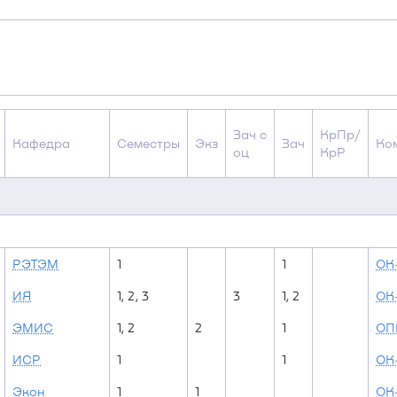
Зач с
КрПр/
Кафедра
Семестры
Экз
Зач
Ко
оц
КрР
РЭТЭМ
1
1
ОК
ИЯ
1, 2, 3
3
1, 2
ОК
ЭМИС
1, 2
2
1
ОП
ИСР
1
1
ОК
Экон
1
1
ОК