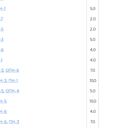
К-1
5.0
-7
2.0
-5
2.0
-3
5.0
-6
4.0
1
4.0
-3
,
ОПК-6
7.0
К-3
,
ПК-1
10.0
-5
,
ОПК-4
5.0
К-5
10.0
К-6
4.0
К-6
,
ПК-3
7.0