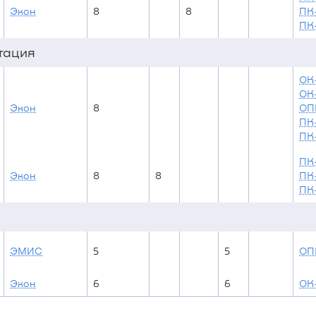
Экон
8
8
ПК
ПК-
стация
ОК-
ОК
Экон
8
ОП
ПК
ПК-
ПК-
Экон
8
8
ПК
ПК-
ЭМИС
5
5
ОП
Экон
6
6
ОК