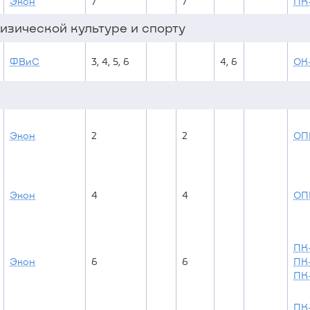
Экон
7
7
ПК
изической культуре и спорту
ФВиС
3, 4, 5, 6
4, 6
ОК
Экон
2
2
ОП
Экон
4
4
ОП
ПК-
Экон
6
6
ПК
ПК-
ПК-