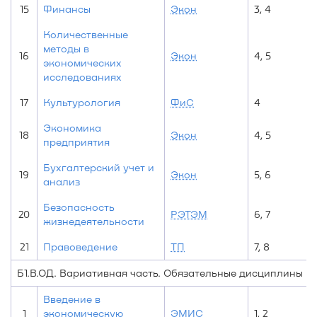
15
Финансы
Экон
3, 4
Количественные
методы в
16
Экон
4, 5
экономических
исследованиях
17
Культурология
ФиС
4
Экономика
18
Экон
4, 5
предприятия
Бухгалтерский учет и
19
Экон
5, 6
анализ
Безопасность
20
РЭТЭМ
6, 7
жизнедеятельности
21
Правоведение
ТП
7, 8
Б1.В.ОД. Вариативная часть. Обязательные дисциплины
Введение в
1
экономическую
ЭМИС
1, 2