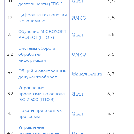
1.1
Экон
4, 5
деятельности (ГПО-1)
Цифровые технологии
1.2
ЭМИС
4, 5
в экономике
Обучение MICROSOFT
2.1
Экон
5, 6
PROJECT (ГПО 2)
Системы сбора и
2.2
обработки
ЭМИС
5, 6
информации
Общий и электронный
3.1
Менеджмента
6, 7
документооборот
Управление
3.2
проектами на основе
Экон
6, 7
ISO 21500 (ГПО 3)
Пакеты прикладных
4.1
Экон
6, 7
программ
Управление
4.2
проектами на базе
Экон
6, 7