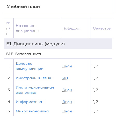
Учебный план
№
Название
п/
Кафедра
Семестры
дисциплины
п
Б1. Дисциплины (модули)
Б1.Б. Базовая часть
Деловые
1
Экон
1, 2
коммуникации
2
Иностранный язык
ИЯ
1, 2
Институциональная
3
Экон
1, 2
экономика
4
Информатика
Экон
1, 2
5
Микроэкономика
Экон
1, 2