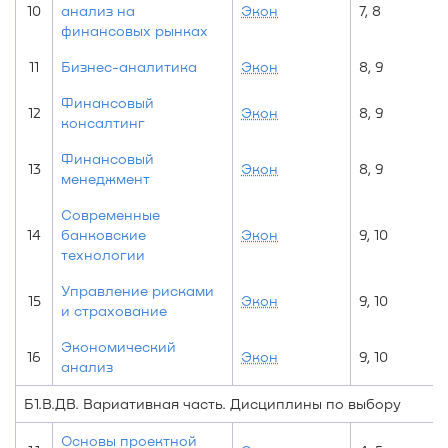
10
анализ на
Экон
7, 8
финансовых рынках
11
Бизнес-аналитика
Экон
8, 9
Финансовый
12
Экон
8, 9
консалтинг
Финансовый
13
Экон
8, 9
менеджмент
Современные
14
банковские
Экон
9, 10
технологии
Управление рисками
15
Экон
9, 10
и страхование
Экономический
16
Экон
9, 10
анализ
Б1.В.ДВ. Вариативная часть. Дисциплины по выбору
Основы проектной