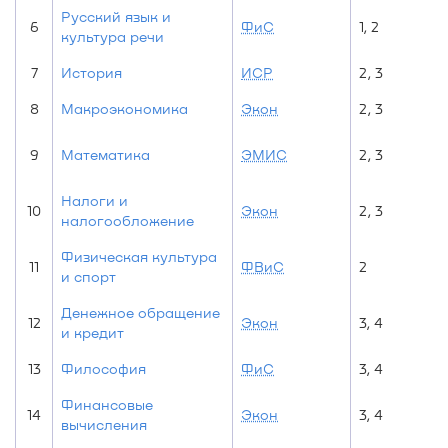
Русский язык и
6
ФиС
1, 2
культура речи
7
История
ИСР
2, 3
8
Макроэкономика
Экон
2, 3
9
Математика
ЭМИС
2, 3
Налоги и
10
Экон
2, 3
налогообложение
Физическая культура
11
ФВиС
2
и спорт
Денежное обращение
12
Экон
3, 4
и кредит
13
Философия
ФиС
3, 4
Финансовые
14
Экон
3, 4
вычисления