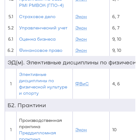
PMI PMBOK (ГПО-4)
5.1
Страховое дело
Экон
6, 7
5.2
Управленческий учет
Экон
6, 7
6.1
Оценка бизнеса
Экон
9, 10
6.2
Финансовое право
Экон
9, 10
ЭД(м). Элективные дисциплины по физической
Элективные
дисциплины по
1
ФВиС
4, 6
физической культуре
и спорту
Б2. Практики
Производственная
практика
1
Экон
10
Преддипломная
практика