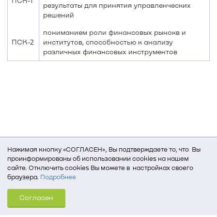
ПСК-1
результаты для принятия управленческих
решений
пониманием роли финансовых рынокв и
ПСК-2
институтов, способностью к анализу
различных финансовых инструментов
Нажимая кнопку «СОГЛАСЕН», Вы подтверждаете то, что Вы
проинформированы об использовании cookies на нашем
сайте. Отключить cookies Вы можете в настройках своего
браузера.
Подробнее
Для того, чтобы мы могли качественно предоставить Вам
Согласен
услуги, мы используем cookies, которые сохраняются
на Вашем компьютере (Сведения о местоположении; ip-адрес;
тип, язык, версия ОС и браузера; тип устройства и разрешение