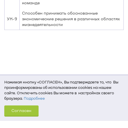
команде
Способен принимать обоснованные
УК-9
экономические решения в различных областях
жизнедеятельности
Нажимая кнопку «СОГЛАСЕН», Вы подтверждаете то, что Вы
проинформированы об использовании cookies на нашем
сайте. Отключить cookies Вы можете в настройках своего
браузера.
Подробнее
Для того, чтобы мы могли качественно предоставить Вам
Согласен
услуги, мы используем cookies, которые сохраняются
на Вашем компьютере (Сведения о местоположении; ip-адрес;
тип, язык, версия ОС и браузера; тип устройства и разрешение
его экрана; источник, откуда пришел на сайт пользователь;