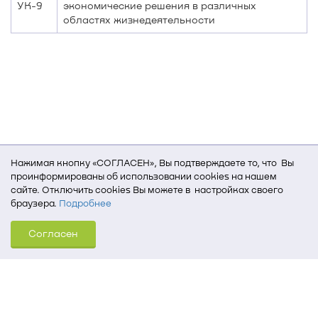
УК-9
экономические решения в различных
областях жизнедеятельности
Нажимая кнопку «СОГЛАСЕН», Вы подтверждаете то, что Вы
проинформированы об использовании cookies на нашем
сайте. Отключить cookies Вы можете в настройках своего
браузера.
Подробнее
Для того, чтобы мы могли качественно предоставить Вам
Согласен
услуги, мы используем cookies, которые сохраняются
на Вашем компьютере (Сведения о местоположении; ip-адрес;
тип, язык, версия ОС и браузера; тип устройства и разрешение
его экрана; источник, откуда пришел на сайт пользователь;
какие страницы открывает и на какие кнопки нажимает
пользователь; эта же информация используется для
обработки статистических данных использования сайта