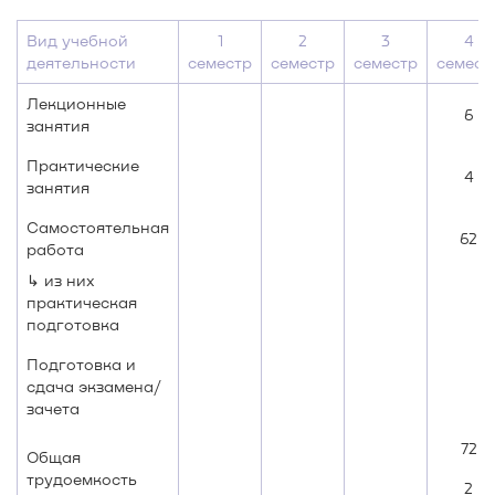
Вид учебной
1
2
3
4
деятельности
семестр
семестр
семестр
семест
Лекционные
6
занятия
Практические
4
занятия
Самостоятельная
62
работа
↳ из них
практическая
подготовка
Подготовка и
сдача экзамена/
зачета
72
Общая
трудоемкость
2