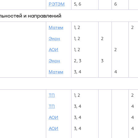
РЭТЭМ
5, 6
6
льностей и направлений
Матем
1, 2
2
Экон
1, 2
2
АОИ
1, 2
2
Экон
2, 3
3
Матем
3, 4
4
ТП
1, 2
2
ТП
3, 4
4
АОИ
3, 4
4
АОИ
3, 4
4