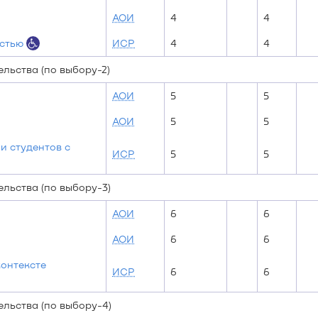
АОИ
4
4
остью
ИСР
4
4
льства (по выбору-2)
АОИ
5
5
АОИ
5
5
и студентов с
ИСР
5
5
льства (по выбору-3)
АОИ
6
6
АОИ
6
6
онтексте
ИСР
6
6
льства (по выбору-4)