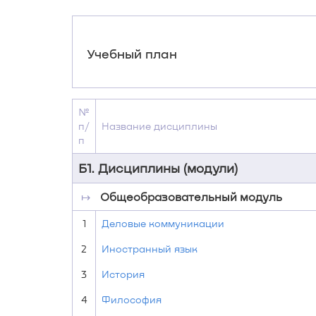
Учебный план
№
п/
Название дисциплины
п
Б1. Дисциплины (модули)
↦
Общеобразовательный модуль
1
Деловые коммуникации
2
Иностранный язык
3
История
4
Философия