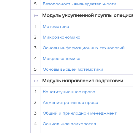
5
Безопасность жизнедеятельности
↦
Модуль укрупненной группы специа
1
Математика
2
Микроэкономика
3
Основы информационных технологий
4
Макроэкономика
5
Основы высшей математики
↦
Модуль направления подготовки
1
Конституционное право
2
Административное право
3
Общий и прикладной менеджмент
4
Социальная психология