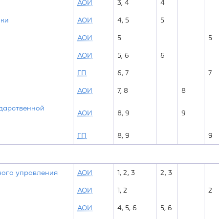
АОИ
3, 4
4
ики
АОИ
4, 5
5
АОИ
5
5
АОИ
5, 6
6
ГП
6, 7
7
АОИ
7, 8
8
ударственной
АОИ
8, 9
9
ГП
8, 9
9
ного управления
АОИ
1, 2, 3
2, 3
АОИ
1, 2
2
АОИ
4, 5, 6
5, 6