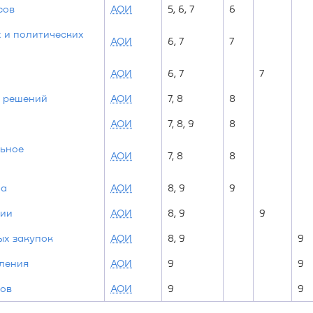
сов
АОИ
5, 6, 7
6
 и политических
АОИ
6, 7
7
АОИ
6, 7
7
х решений
АОИ
7, 8
8
АОИ
7, 8, 9
8
льное
АОИ
7, 8
8
ба
АОИ
8, 9
9
нии
АОИ
8, 9
9
ых закупок
АОИ
8, 9
9
ления
АОИ
9
9
ков
АОИ
9
9