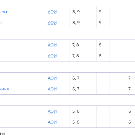
нсы
АОИ
8, 9
9
с
АОИ
8, 9
9
АОИ
7, 8
8
АОИ
7, 8
8
АОИ
6, 7
7
мике
АОИ
6, 7
7
АОИ
5, 6
6
АОИ
5, 6
6
та