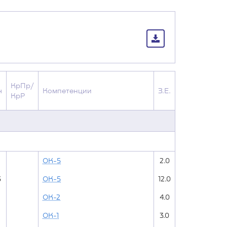
КрПр/
ч
Компетенции
З.Е.
КрР
ОК-5
2.0
3
ОК-5
12.0
ОК-2
4.0
ОК-1
3.0