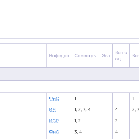
Зач с
Кафедра
Семестры
Экз
За
оц
ФиС
1
1
ИЯ
1, 2, 3, 4
4
2, 
ИСР
1, 2
2
ФиС
3, 4
4