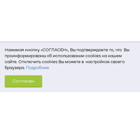
Нажимая кнопку «СОГЛАСЕН», Вы подтверждаете то, что Вы
проинформированы об использовании cookies на нашем
сайте. Отключить cookies Вы можете в настройках своего
браузера.
Подробнее
Для того, чтобы мы могли качественно предоставить Вам
Согласен
услуги, мы используем cookies, которые сохраняются
на Вашем компьютере (Сведения о местоположении; ip-адрес;
тип, язык, версия ОС и браузера; тип устройства и разрешение
его экрана; источник, откуда пришел на сайт пользователь;
какие страницы открывает и на какие кнопки нажимает
пользователь; эта же информация используется для
обработки статистических данных использования сайта
посредством интернет-сервиса Яндекс.Метрика)
Томский государственный университет систем