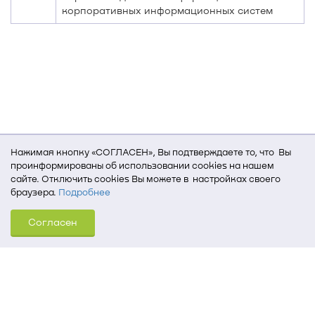
корпоративных информационных систем
Нажимая кнопку «СОГЛАСЕН», Вы подтверждаете то, что Вы
проинформированы об использовании cookies на нашем
сайте. Отключить cookies Вы можете в настройках своего
браузера.
Подробнее
Для того, чтобы мы могли качественно предоставить Вам
Согласен
услуги, мы используем cookies, которые сохраняются
на Вашем компьютере (Сведения о местоположении; ip-адрес;
тип, язык, версия ОС и браузера; тип устройства и разрешение
его экрана; источник, откуда пришел на сайт пользователь;
какие страницы открывает и на какие кнопки нажимает
пользователь; эта же информация используется для
обработки статистических данных использования сайта