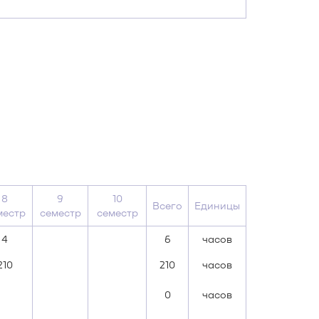
8
9
10
Всего
Единицы
местр
семестр
семестр
4
6
часов
210
210
часов
0
часов