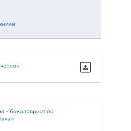
хники
ическая
я - бакалавриат по
связи