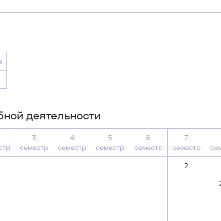
ы
бной деятельности
3
4
5
6
7
стр
семестр
семестр
семестр
семестр
семестр
се
2