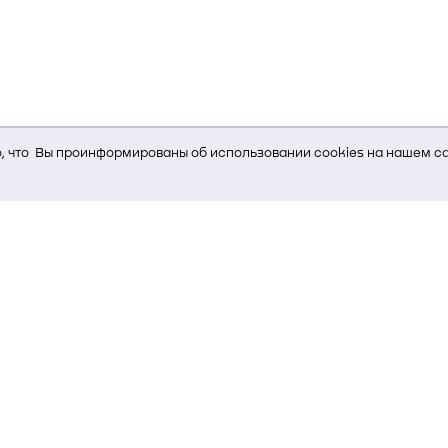
 что Вы проинформированы об использовании cookies на нашем са
ь Вам услуги, мы используем cookies, которые сохраняются на Ва
и браузера; тип устройства и разрешение его экрана; источник, отк
е кнопки нажимает пользователь; эта же информация используется
т-сервиса Яндекс.Метрика)
стем управления и радиоэлектроники