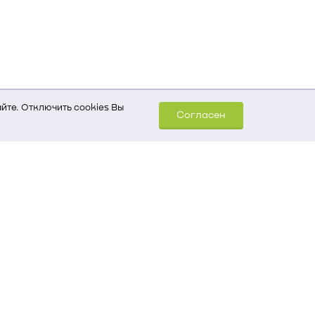
йте. Отключить cookies Вы
Согласен
шем компьютере (Сведения
уда пришел на сайт
 для обработки статистических