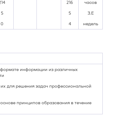
214
216
часов
5
5
З.Е
0
4
недель
м формате информации из различных
ти
 их для решения задач профессиональной
 основе принципов образования в течение