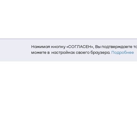
Нажимая кнопку «СОГЛАСЕН», Вы подтверждаете то,
можете в настройках своего браузера.
Подробнее
Для того, чтобы мы могли качественно предоставит
о местоположении; ip-адрес; тип, язык, версия ОС 
пользователь; какие страницы открывает и на каки
данных использования сайта посредством интерне
Томский государственный университет си
634050, г. Томск, пр. Ленина, 40