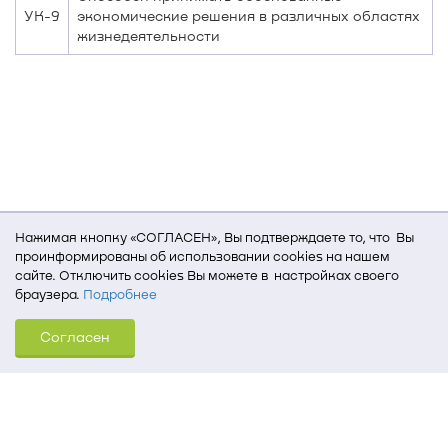
УК-9
экономические решения в различных областях
жизнедеятельности
Нажимая кнопку «СОГЛАСЕН», Вы подтверждаете то, что Вы
проинформированы об использовании cookies на нашем
сайте. Отключить cookies Вы можете в настройках своего
браузера.
Подробнее
Для того, чтобы мы могли качественно предоставить Вам
Согласен
услуги, мы используем cookies, которые сохраняются
на Вашем компьютере (Сведения о местоположении; ip-адрес;
тип, язык, версия ОС и браузера; тип устройства и разрешение
его экрана; источник, откуда пришел на сайт пользователь;
какие страницы открывает и на какие кнопки нажимает
пользователь; эта же информация используется для