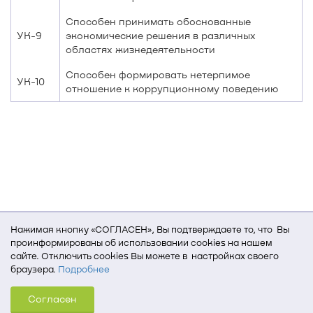
Способен принимать обоснованные
УК-9
экономические решения в различных
областях жизнедеятельности
Способен формировать нетерпимое
УК-10
отношение к коррупционному поведению
Нажимая кнопку «СОГЛАСЕН», Вы подтверждаете то, что Вы
проинформированы об использовании cookies на нашем
сайте. Отключить cookies Вы можете в настройках своего
браузера.
Подробнее
Для того, чтобы мы могли качественно предоставить Вам
Согласен
услуги, мы используем cookies, которые сохраняются
на Вашем компьютере (Сведения о местоположении; ip-адрес;