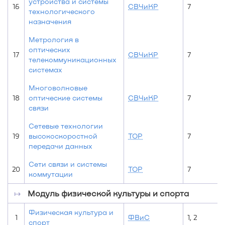
устройства и системы
16
СВЧиКР
7
технологического
назначения
Метрология в
оптических
17
СВЧиКР
7
телекоммуникационных
системах
Многоволновые
18
оптические системы
СВЧиКР
7
связи
Сетевые технологии
19
высокоскоростной
ТОР
7
передачи данных
Сети связи и системы
20
ТОР
7
коммутации
↦
Модуль физической культуры и спорта
Физическая культура и
1
ФВиС
1, 2
спорт