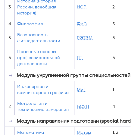
История (история
3
России, всеобщая
ИСР
2
история)
4
Философия
ФиС
5
Безопасность
5
РЭТЭМ
6
жизнедеятельности
Правовые основы
6
профессиональной
ГП
6
деятельности
↦
Модуль укрупненной группы специальностей и н
Инженерная и
1
МиГ
1
компьютерная графика
Метрология и
2
КСУП
4
технические измерения
↦
Модуль направления подготовки (special hard sk
1
Математика
Матем
1, 2