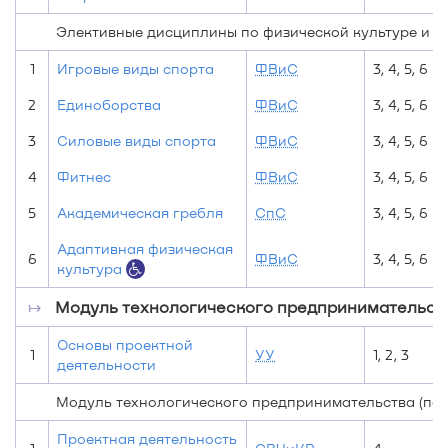
Элективные дисциплины по физической культуре и с
1
Игровые виды спорта
ФВиС
3, 4, 5, 6
2
Единоборства
ФВиС
3, 4, 5, 6
3
Силовые виды спорта
ФВиС
3, 4, 5, 6
4
Фитнес
ФВиС
3, 4, 5, 6
5
Академическая гребля
СпС
3, 4, 5, 6
Адаптивная физическая
6
ФВиС
3, 4, 5, 6
культура
↦
Модуль технологического предпринимательства
Основы проектной
1
УУ
1, 2, 3
деятельности
Модуль технологического предпринимательства (по 
Проектная деятельность