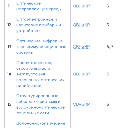
Оптические
11
СВЧиКР
5
направляющие среды
Оптоэлектронные и
12
квантовые приборы и
СВЧиКР
5
устройства
Оптические цифровые
13
телекоммуникационные
СВЧиКР
6, 7
системы
Проектирование,
строительство и
14
эксплуатация
СВЧиКР
6
волоконно-оптических
линий связи
Структурированные
кабельные системы и
15
СВЧиКР
6
волоконно-оптические
локальные сети
Волоконно-оптические