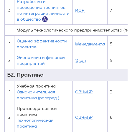
Разработка и
проведение тренингов
3
ИСР
7
по интеграции личности
в общество
Модуль технологического предпринимательства (по 
Оценка эффективности
1
Менеджмента
5
проектов
Экономика и финансы
2
Экон
5
предприятий
Б2. Практика
Учебная практика
1
Ознакомительная
СВЧиКР
3
практика (рассред.)
Производственная
практика
2
СВЧиКР
6
Технологическая
практика