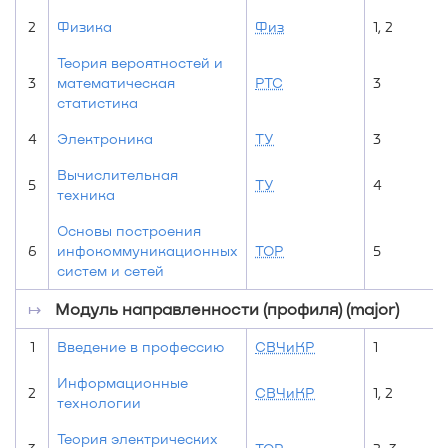
2
Физика
Физ
1, 2
Теория вероятностей и
3
математическая
РТС
3
статистика
4
Электроника
ТУ
3
Вычислительная
5
ТУ
4
техника
Основы построения
6
инфокоммуникационных
ТОР
5
систем и сетей
↦
Модуль направленности (профиля) (major)
1
Введение в профессию
СВЧиКР
1
Информационные
2
СВЧиКР
1, 2
технологии
Теория электрических