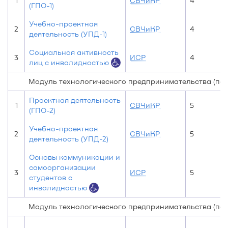
1
СВЧиКР
4
(ГПО-1)
Учебно-проектная
2
СВЧиКР
4
деятельность (УПД-1)
Социальная активность
3
ИСР
4
лиц с инвалидностью
Модуль технологического предпринимательства (по 
Проектная деятельность
1
СВЧиКР
5
(ГПО-2)
Учебно-проектная
2
СВЧиКР
5
деятельность (УПД-2)
Основы коммуникации и
самоорганизации
3
ИСР
5
студентов с
инвалидностью
Модуль технологического предпринимательства (по 