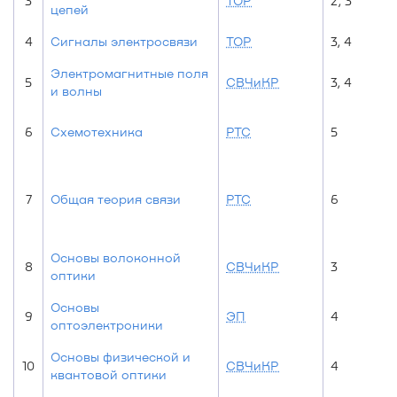
3
ТОР
2, 3
цепей
4
Сигналы электросвязи
ТОР
3, 4
Электромагнитные поля
5
СВЧиКР
3, 4
и волны
6
Схемотехника
РТС
5
7
Общая теория связи
РТС
6
Основы волоконной
8
СВЧиКР
3
оптики
Основы
9
ЭП
4
оптоэлектроники
Основы физической и
10
СВЧиКР
4
квантовой оптики