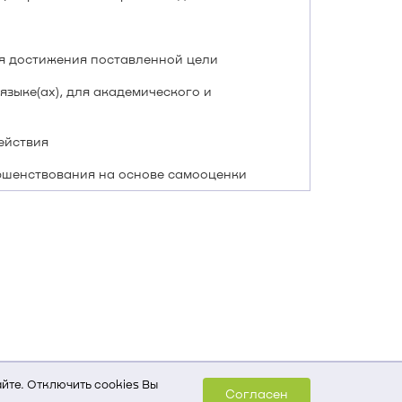
я достижения поставленной цели
зыке(ах), для академического и
ействия
ршенствования на основе самооценки
йте. Отключить cookies Вы
Согласен