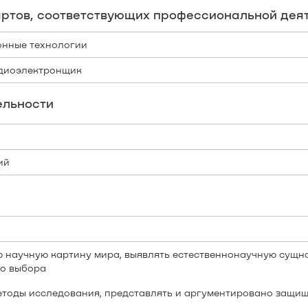
ртов, соответствующих профессиональной деят
онные технологии
диоэлектронщик
ельности
ий
 научную картину мира, выявлять естественнонаучную сущно
го выбора
тоды исследования, представлять и аргументировано защищ