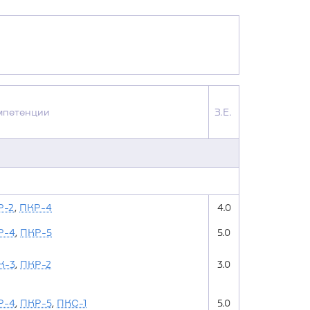
мпетенции
З.Е.
Р-2
,
ПКР-4
4.0
Р-4
,
ПКР-5
5.0
К-3
,
ПКР-2
3.0
Р-4
,
ПКР-5
,
ПКС-1
5.0