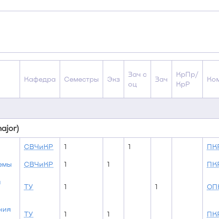
Зач с
КрПр/
Кафедра
Семестры
Экз
Зач
Ко
оц
КрР
ajor)
СВЧиКР
1
1
ПК
емы
СВЧиКР
1
1
ПК
и
ТУ
1
1
ОП
ния
ТУ
1
1
ПК