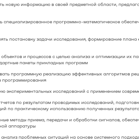
ть новую информацию в своей предметной области, предлаг
ь специализированное программно-математическое обеспеч
ять постановку задачи исследования, формирование плана 
объектов и процессов с целью анализа и оптимизации их п
ндартные пакеты прикладных программ
ивать программную реализацию эффективных алгоритмов ре
в программирования
ию экспериментальных исследований с применением совреме
тчетов по результатам проводимых исследований, подготовк
ций по практическому использованию полученных результат
ные методы приема, передачи и обработки сигналов, обеспе
ной аппаратуры
 анализ проблемных ситуаций на основе системного подхода