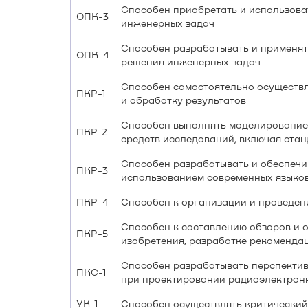
Способен приобретать и использова
ОПК-3
инженерных задач
Способен разрабатывать и применят
ОПК-4
решения инженерных задач
Способен самостоятельно осуществл
ПКР-1
и обработку результатов
Способен выполнять моделирование 
ПКР-2
средств исследований, включая ста
Способен разрабатывать и обеспеч
ПКР-3
использованием современных языко
ПКР-4
Способен к организации и проведен
Способен к составлению обзоров и о
ПКР-5
изобретения, разработке рекоменда
Способен разрабатывать перспектив
ПКС-1
при проектировании радиоэлектрон
УК-1
Способен осуществлять критический