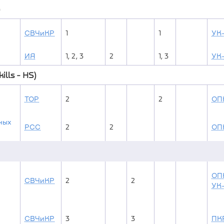
СВЧиКР
1
1
УК-
ИЯ
1, 2, 3
2
1, 3
УК
lls - HS)
ТОР
2
2
ОП
ных
РСС
2
2
ОП
ОП
СВЧиКР
2
2
УК
СВЧиКР
3
3
ПКР