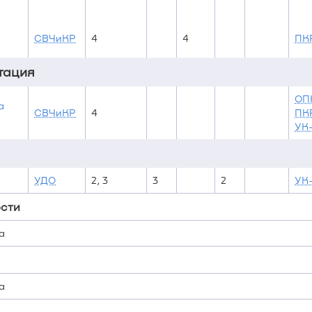
СВЧиКР
4
4
ПК
стация
ОП
а
СВЧиКР
4
ПК
УК
УДО
2, 3
3
2
УК
ости
а
а