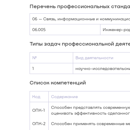
Перечень профессиональных станда
06 — Связь, информационные и коммуникаци
06.005
Инженер-ра
Типы задач профессиональной деят
№
Вид деятельности
1
научно-исследовательск
Список компетенций
Код
Содержание
Способен представлять современную
ОПК-1
оценивать эффективность сделанно
ОПК-2
Способен применять современные ме