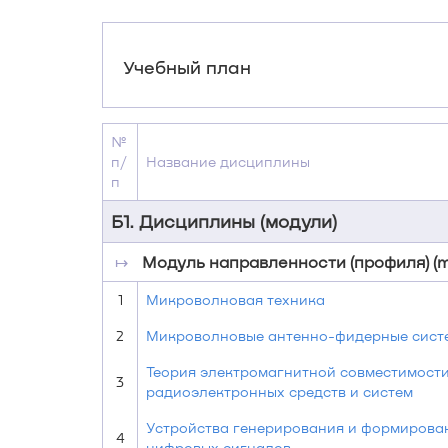
Учебный план
№
п/
Название дисциплины
п
Б1. Дисциплины (модули)
↦
Модуль направленности (профиля) (m
1
Микроволновая техника
2
Микроволновые антенно-фидерные сист
Теория электромагнитной совместимост
3
радиоэлектронных средств и систем
Устройства генерирования и формирова
4
цифровых сигналов