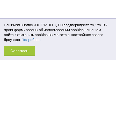
Нажимая кнопку «СОГЛАСЕН», Вы подтверждаете то, что Вы
проинформированы об использовании cookies на нашем
сайте. Отключить cookies Вы можете в настройках своего
браузера.
Подробнее
Для того, чтобы мы могли качественно предоставить Вам
Согласен
услуги, мы используем cookies, которые сохраняются
на Вашем компьютере (Сведения о местоположении; ip-адрес;
тип, язык, версия ОС и браузера; тип устройства и разрешение
его экрана; источник, откуда пришел на сайт пользователь;
какие страницы открывает и на какие кнопки нажимает
пользователь; эта же информация используется для
обработки статистических данных использования сайта
посредством интернет-сервиса Яндекс.Метрика)
Томский государственный университет систем
управления и радиоэлектроники
634050, г. Томск, пр. Ленина, 40