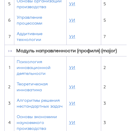
Основы организации
5
УИ
5
производства
Управление
6
УИ
5
процессами
Аддитивные
7
УИ
7
технологии
↦
Модуль направленности (профиля) (major)
Психология
1
инновационной
УИ
2
деятельности
Теоретическая
2
УИ
2
инноватика
Алгоритмы решения
3
УИ
3
нестандартных задач
Основы экономики
4
наукоемкого
УИ
3
производства