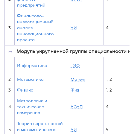
предприятий
Финансово-
инвестиционный
3
анализ
УИ
4
инновационного
проекта
↦
Модуль укрупненной группы специальности и на
1
Информатика
ТЭО
1
1
2
Математика
Матем
1, 2
1
3
Физика
Физ
1, 2
1
Метрология и
4
технические
КСУП
4
измерения
Теория вероятностей
5
и математическая
УИ
5