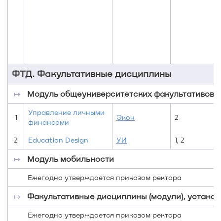
ФТД. Факультативные дисциплины
↦
Модуль общеуниверситетских факультативов
Управление личными
1
Экон
2
финансами
2
Education Design
УИ
1, 2
↦
Модуль мобильности
Ежегодно утверждается приказом ректора
↦
Факультативные дисциплины (модули), устан
Ежегодно утверждается приказом ректора