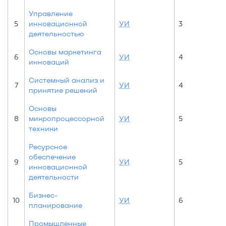
Управление
5
инновационной
УИ
3
деятельностью
Основы маркетинга
6
УИ
4
инноваций
Системный анализ и
7
УИ
4
принятие решений
Основы
8
микропроцессорной
УИ
5
техники
Ресурсное
обеспечение
9
УИ
5
инновационной
деятельности
Бизнес-
10
УИ
6
планирование
Промышленные