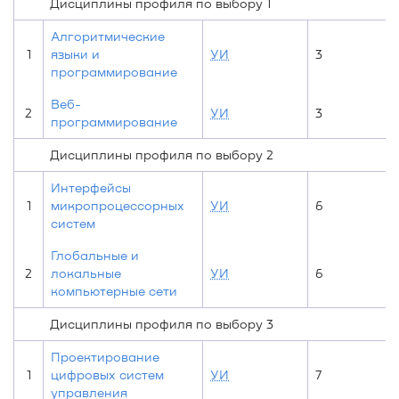
Дисциплины профиля по выбору 1
Алгоритмические
1
языки и
УИ
3
программирование
Веб-
2
УИ
3
программирование
Дисциплины профиля по выбору 2
Интерфейсы
1
микропроцессорных
УИ
6
систем
Глобальные и
2
локальные
УИ
6
компьютерные сети
Дисциплины профиля по выбору 3
Проектирование
1
цифровых систем
УИ
7
управления