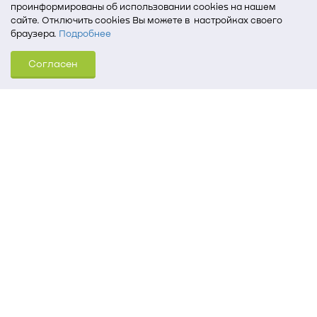
проинформированы об использовании cookies на нашем
сайте. Отключить cookies Вы можете в настройках своего
браузера.
Подробнее
Для того, чтобы мы могли качественно предоставить Вам
Согласен
услуги, мы используем cookies, которые сохраняются
на Вашем компьютере (Сведения о местоположении; ip-адрес;
тип, язык, версия ОС и браузера; тип устройства и разрешение
его экрана; источник, откуда пришел на сайт пользователь;
какие страницы открывает и на какие кнопки нажимает
пользователь; эта же информация используется для
обработки статистических данных использования сайта
посредством интернет-сервиса Яндекс.Метрика)
Томский государственный университет систем
управления и радиоэлектроники
634050, г. Томск, пр. Ленина, 40
(3822) 51-05-30
(3822) 51-32-62, 52-63-65
office@tusur.ru
Пн. – пт., 8:30 – 17:30, обед, 13:00 – 14:00