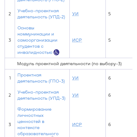
Учебно-проектная
2
УИ
5
деятельность (УПД-2)
Основы
коммуникации и
3
самоорганизации
ИСР
5
студентов с
инвалидностью
Модуль проектной деятельности (по выбору-3)
Проектная
1
УИ
6
деятельность (ГПО-3)
Учебно-проектная
2
УИ
6
деятельность (УПД-3)
Формирование
личностных
ценностей в
3
ИСР
6
контексте
образовательного