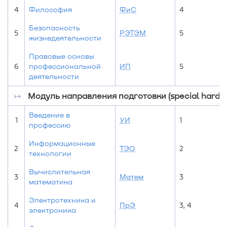
4
Философия
ФиС
4
Безопасность
5
РЭТЭМ
5
жизнедеятельности
Правовые основы
6
профессиональной
ИП
5
деятельности
↦
Модуль направления подготовки (special hard sk
Введение в
1
УИ
1
профессию
Информационные
2
ТЭО
2
технологии
Вычислительная
3
Матем
3
математика
Электротехника и
4
ПрЭ
3, 4
3
электроника