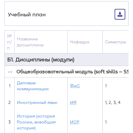
Учебный план
№
Название
п/
Кафедра
Семестры
дисциплины
п
Б1. Дисциплины (модули)
↦
Общеобразовательный модуль (soft skills – SS)
Деловые
1
ФиС
1
коммуникации
2
Иностранный язык
ИЯ
1, 2, 3, 4
История (история
3
России, всеобщая
ИСР
1
история)