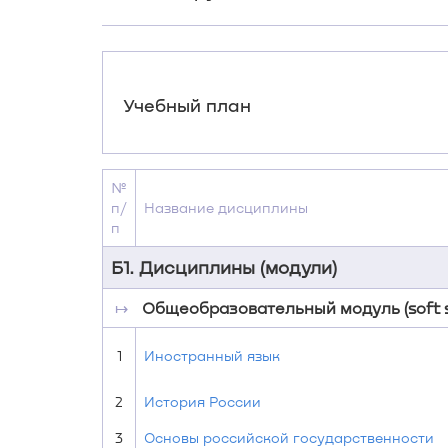
Учебный план
№
п/
Название дисциплины
п
Б1. Дисциплины (модули)
↦
Общеобразовательный модуль (soft ski
1
Иностранный язык
2
История России
3
Основы российской государственности