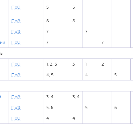
ПрЭ
5
5
ПрЭ
6
6
ПрЭ
7
7
ции
ПрЭ
7
7
мы
ПрЭ
1, 2, 3
3
1
2
ПрЭ
4, 5
4
5
й
ПрЭ
3, 4
3, 4
ПрЭ
5, 6
5
6
ПрЭ
4
4