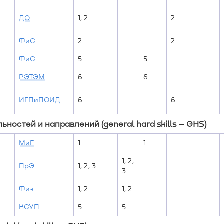
ДО
1, 2
2
ФиС
2
2
ФиС
5
5
РЭТЭМ
6
6
ИГПиПОИД
6
6
ностей и направлений (general hard skills – GHS)
МиГ
1
1
1, 2,
ПрЭ
1, 2, 3
3
Физ
1, 2
1, 2
КСУП
5
5