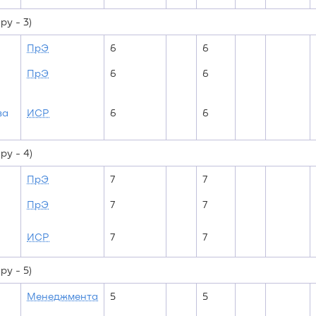
у - 3)
ПрЭ
6
6
ПрЭ
6
6
ва
ИСР
6
6
у - 4)
ПрЭ
7
7
ПрЭ
7
7
ИСР
7
7
у - 5)
Менеджмента
5
5