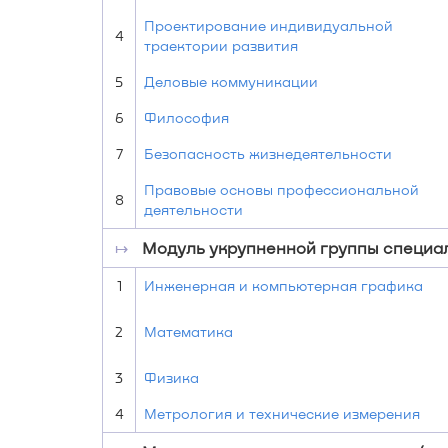
Проектирование индивидуальной
4
траектории развития
5
Деловые коммуникации
6
Философия
7
Безопасность жизнедеятельности
Правовые основы профессиональной
8
деятельности
↦
Модуль укрупненной группы специаль
1
Инженерная и компьютерная графика
2
Математика
3
Физика
4
Метрология и технические измерения