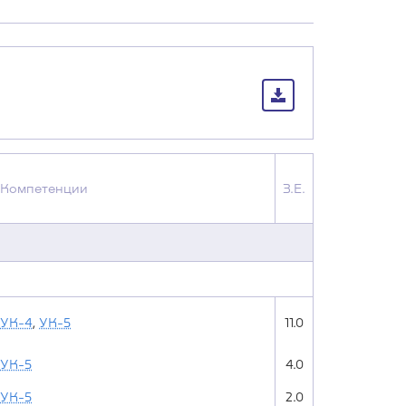
Компетенции
З.Е.
УК-4
,
УК-5
11.0
УК-5
4.0
УК-5
2.0