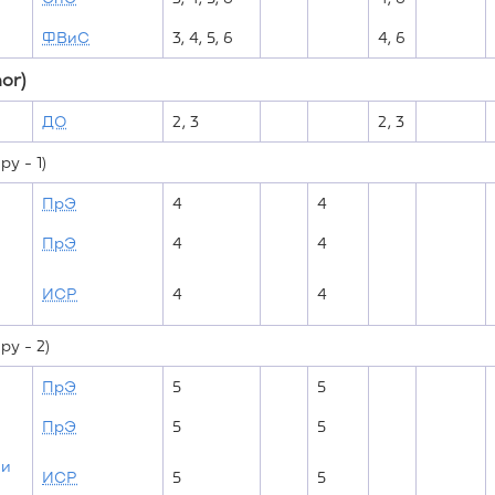
ФВиС
3, 4, 5, 6
4, 6
or)
ДО
2, 3
2, 3
у - 1)
ПрЭ
4
4
ПрЭ
4
4
ИСР
4
4
у - 2)
ПрЭ
5
5
ПрЭ
5
5
ии
ИСР
5
5