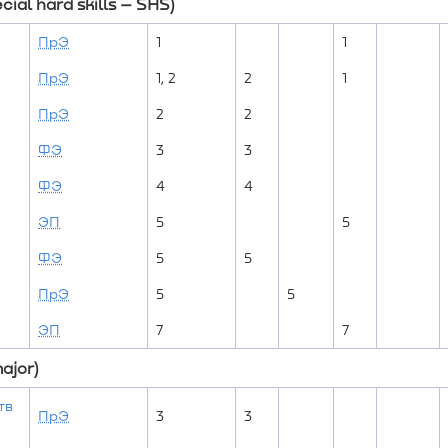
al hard skills – SHS)
ПрЭ
1
1
ПрЭ
1, 2
2
1
ПрЭ
2
2
ФЭ
3
3
ФЭ
4
4
ЭП
5
5
ФЭ
5
5
ПрЭ
5
5
ЭП
7
7
ajor)
тв
ПрЭ
3
3