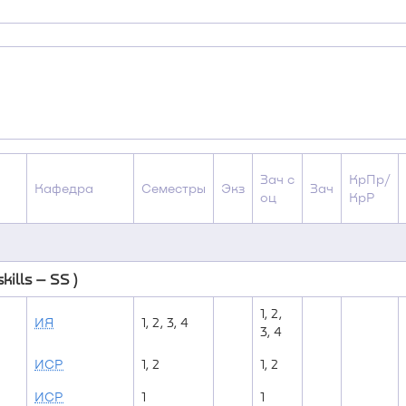
Зач с
КрПр/
Кафедра
Семестры
Экз
Зач
оц
КрР
lls – SS )
1, 2,
ИЯ
1, 2, 3, 4
3, 4
ИСР
1, 2
1, 2
ИСР
1
1