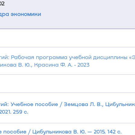
02
дра экономики
ий: Рабочая программа учебной дисциплины «
ова В. Ю., Красина Ф. А. ‐ 2023
: Учебное пособие / Земцова Л. В., Цибульнико
021. 259 с.
особие / Цибульникова В. Ю. — 2015. 142 с.