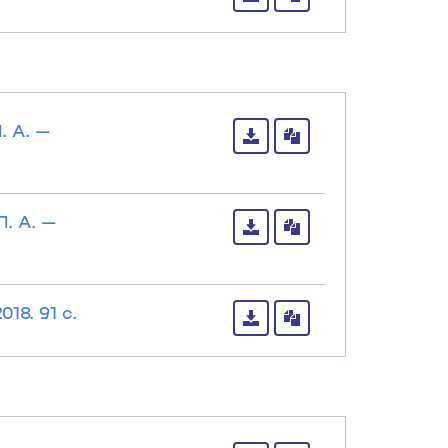
. А. —
. А. —
8. 91 с.