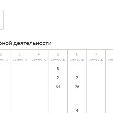
бной деятельности
2
3
4
5
6
7
естр
семестр
семестр
семестр
семестр
семестр
се
6
2
2
64
28
4