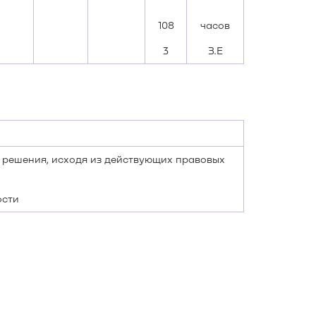
108
часов
3
З.Е
 решения, исходя из действующих правовых
ости