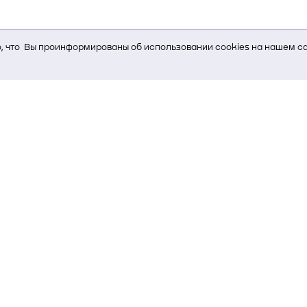
 что Вы проинформированы об использовании cookies на нашем са
ь Вам услуги, мы используем cookies, которые сохраняются на Ва
и браузера; тип устройства и разрешение его экрана; источник, отк
е кнопки нажимает пользователь; эта же информация используется
т-сервиса Яндекс.Метрика)
стем управления и радиоэлектроники