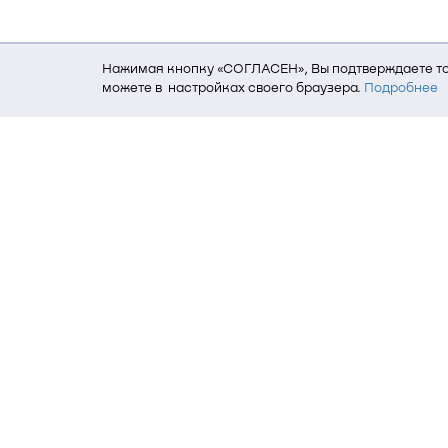
Нажимая кнопку «СОГЛАСЕН», Вы подтверждаете то,
можете в настройках своего браузера.
Подробнее
Для того, чтобы мы могли качественно предоставит
о местоположении; ip-адрес; тип, язык, версия ОС 
пользователь; какие страницы открывает и на каки
данных использования сайта посредством интерне
Томский государственный университет си
634050, г. Томск, пр. Ленина, 40
(3822) 51-05-30
(3822) 51-32-62, 52-63-65
office@tusur.ru