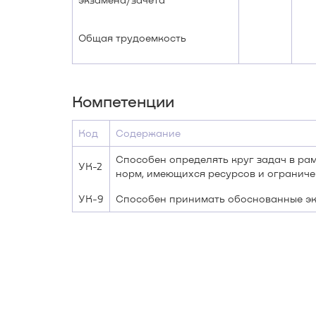
Общая трудоемкость
Компетенции
Код
Содержание
Способен определять круг задач в ра
УК-2
норм, имеющихся ресурсов и огранич
УК-9
Способен принимать обоснованные эк