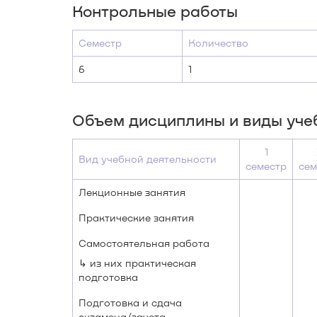
Контрольные работы
Семестр
Количество
6
1
Объем дисциплины и виды уче
1
Вид учебной деятельности
семестр
сем
Лекционные занятия
Практические занятия
Самостоятельная работа
↳ из них практическая
подготовка
Подготовка и сдача
экзамена/зачета