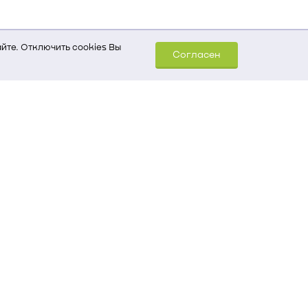
йте. Отключить cookies Вы
Согласен
шем компьютере (Сведения
уда пришел на сайт
 для обработки статистических