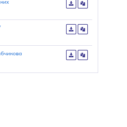
ских
/
ябчикова