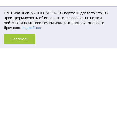
Нажимая кнопку «СОГЛАСЕН», Вы подтверждаете то, что Вы
проинформированы об использовании cookies на нашем
сайте. Отключить cookies Вы можете в настройках своего
браузера.
Подробнее
Для того, чтобы мы могли качественно предоставить Вам
Согласен
услуги, мы используем cookies, которые сохраняются
на Вашем компьютере (Сведения о местоположении; ip-адрес;
тип, язык, версия ОС и браузера; тип устройства и разрешение
его экрана; источник, откуда пришел на сайт пользователь;
какие страницы открывает и на какие кнопки нажимает
пользователь; эта же информация используется для
обработки статистических данных использования сайта
посредством интернет-сервиса Яндекс.Метрика)
Томский государственный университет систем
управления и радиоэлектроники
634050, г. Томск, пр. Ленина, 40
(3822) 51-05-30
(3822) 51-32-62, 52-63-65