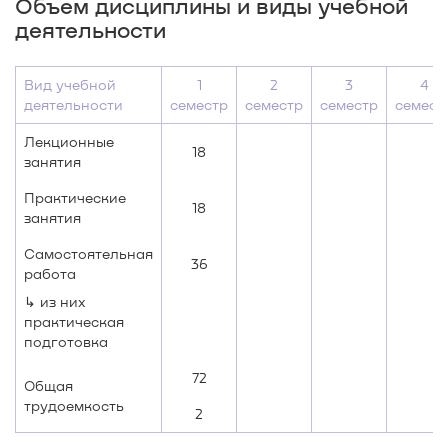
Объем дисциплины и виды учебной
деятельности
Вид учебной
1
2
3
4
деятельности
семестр
семестр
семестр
семест
Лекционные
18
занятия
Практические
18
занятия
Самостоятельная
36
работа
↳ из них
практическая
подготовка
72
Общая
трудоемкость
2