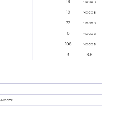
18
часов
18
часов
72
часов
0
часов
108
часов
3
З.Е
ьности