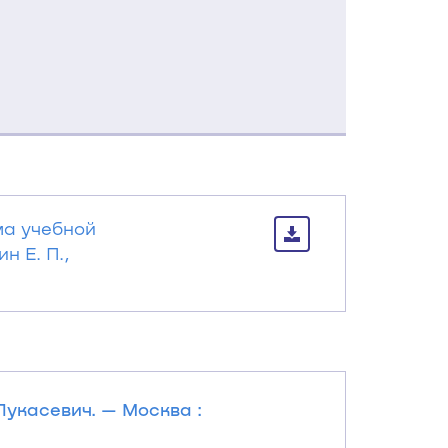
ма учебной
 Е. П.,
Лукасевич. — Москва :