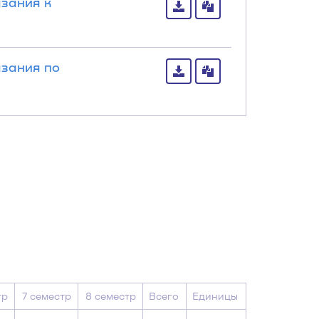
зания к
зания по
тр
7 семестр
8 семестр
Всего
Единицы