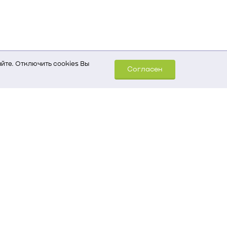
йте. Отключить cookies Вы
Согласен
шем компьютере (Сведения
уда пришел на сайт
 для обработки статистических