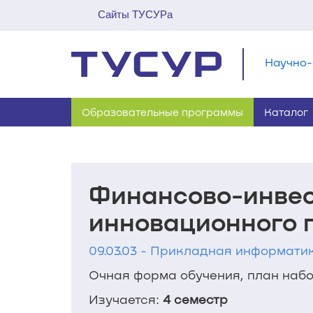
Сайты ТУСУРа
Научно-
Образовательные программы
Каталог
Финансово-инве
инновационного 
09.03.03 - Прикладная информатик
Очная форма обучения, план набор
Изучается:
4 семестр