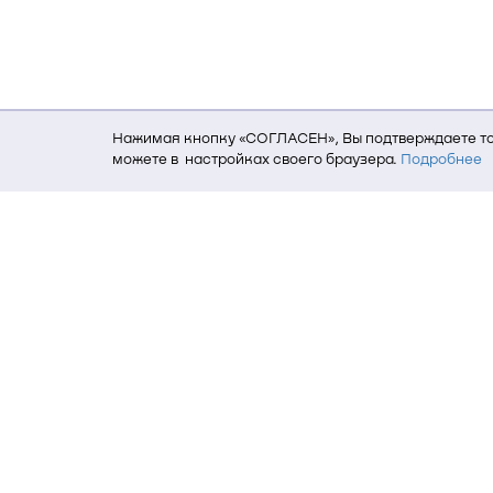
Нажимая кнопку «СОГЛАСЕН», Вы подтверждаете то,
можете в настройках своего браузера.
Подробнее
Для того, чтобы мы могли качественно предоставит
о местоположении; ip-адрес; тип, язык, версия ОС 
пользователь; какие страницы открывает и на каки
данных использования сайта посредством интерне
Томский государственный университет си
634050, г. Томск, пр. Ленина, 40
(3822) 51-05-30