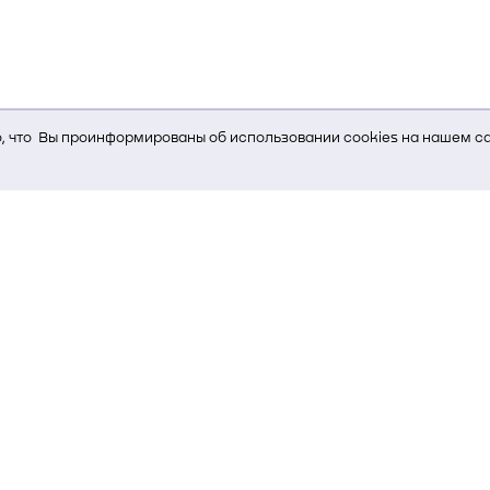
 что Вы проинформированы об использовании cookies на нашем са
ь Вам услуги, мы используем cookies, которые сохраняются на Ва
и браузера; тип устройства и разрешение его экрана; источник, отк
е кнопки нажимает пользователь; эта же информация используется
т-сервиса Яндекс.Метрика)
стем управления и радиоэлектроники