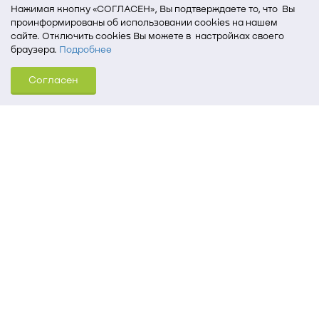
Нажимая кнопку «СОГЛАСЕН», Вы подтверждаете то, что Вы
проинформированы об использовании cookies на нашем
сайте. Отключить cookies Вы можете в настройках своего
браузера.
Подробнее
Для того, чтобы мы могли качественно предоставить Вам
Согласен
услуги, мы используем cookies, которые сохраняются
на Вашем компьютере (Сведения о местоположении; ip-адрес;
тип, язык, версия ОС и браузера; тип устройства и разрешение
его экрана; источник, откуда пришел на сайт пользователь;
какие страницы открывает и на какие кнопки нажимает
пользователь; эта же информация используется для
обработки статистических данных использования сайта
посредством интернет-сервиса Яндекс.Метрика)
Томский государственный университет систем
управления и радиоэлектроники
634050, г. Томск, пр. Ленина, 40
(3822) 51-05-30
(3822) 51-32-62, 52-63-65
office@tusur.ru