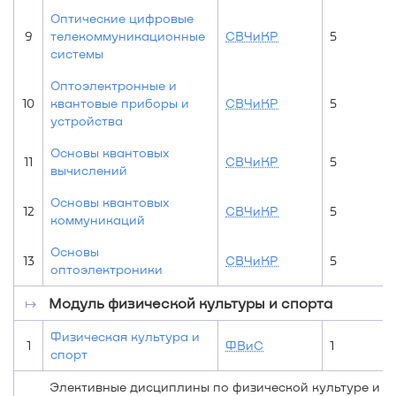
Оптические цифровые
9
телекоммуникационные
СВЧиКР
5
системы
Оптоэлектронные и
10
квантовые приборы и
СВЧиКР
5
устройства
Основы квантовых
11
СВЧиКР
5
вычислений
Основы квантовых
12
СВЧиКР
5
коммуникаций
Основы
13
СВЧиКР
5
оптоэлектроники
↦
Модуль физической культуры и спорта
Физическая культура и
1
ФВиС
1
спорт
Элективные дисциплины по физической культуре и с