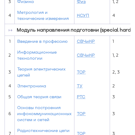
3
Физика
Физ
1, 2
Метрология и
4
КСУП
4
технические измерения
↦
Модуль направления подготовки (special hard sk
1
Введение в профессию
СВЧиКР
1
Информационные
2
СВЧиКР
1, 2
технологии
Теория электрических
3
ТОР
2, 3
цепей
4
Электроника
ТУ
2
5
Общая теория связи
РТС
3
Основы построения
6
инфокоммуникационных
ТОР
3
систем и сетей
Радиотехнические цепи
7
ТОР
3