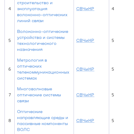
строительство и
4
эксплуатация
СВЧиКР
4
волоконно-оптических
линий связи
Волоконно-оптические
устройства и системы
5
СВЧиКР
5
технологического
назначения
Метрология в
оптических
6
СВЧиКР
5
телекоммуникационных
системах
Многоволновые
7
оптические системы
СВЧиКР
5
связи
Оптические
направляющие среды и
8
СВЧиКР
5
пассивные компоненты
ВОЛС