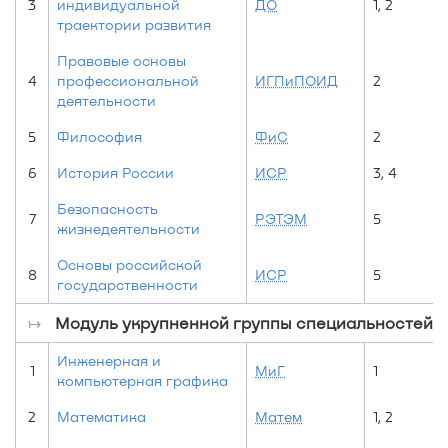
3
индивидуальной
ДО
1, 2
траектории развития
Правовые основы
4
профессиональной
ИГПиПОИД
2
деятельности
5
Философия
ФиС
2
6
История России
ИСР
3, 4
Безопасность
7
РЭТЭМ
5
жизнедеятельности
Основы российской
8
ИСР
5
государственности
↦
Модуль укрупненной группы специальностей и н
Инженерная и
1
МиГ
1
компьютерная графика
2
Математика
Матем
1, 2