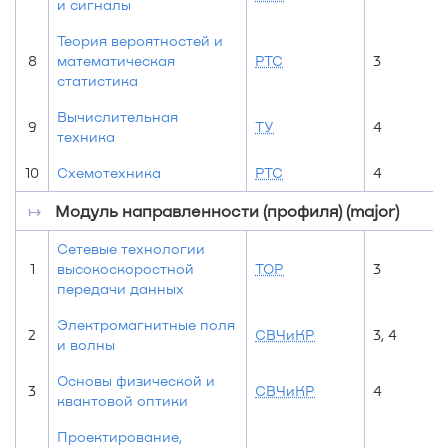
и сигналы
Теория вероятностей и
8
математическая
РТС
3
статистика
Вычислительная
9
ТУ
4
техника
10
Схемотехника
РТС
4
↦
Модуль направленности (профиля) (major)
Сетевые технологии
1
высокоскоростной
ТОР
3
передачи данных
Электромагнитные поля
2
СВЧиКР
3, 4
и волны
Основы физической и
3
СВЧиКР
4
квантовой оптики
Проектирование,