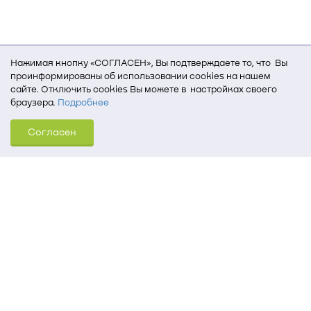
Нажимая кнопку «СОГЛАСЕН», Вы подтверждаете то, что Вы
проинформированы об использовании cookies на нашем
сайте. Отключить cookies Вы можете в настройках своего
браузера.
Подробнее
Для того, чтобы мы могли качественно предоставить Вам
Согласен
услуги, мы используем cookies, которые сохраняются
на Вашем компьютере (Сведения о местоположении; ip-адрес;
тип, язык, версия ОС и браузера; тип устройства и разрешение
его экрана; источник, откуда пришел на сайт пользователь;
какие страницы открывает и на какие кнопки нажимает
пользователь; эта же информация используется для
обработки статистических данных использования сайта
посредством интернет-сервиса Яндекс.Метрика)
Томский государственный университет систем
управления и радиоэлектроники
634050, г. Томск, пр. Ленина, 40