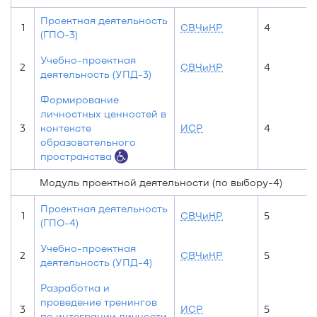
Проектная деятельность
1
СВЧиКР
4
(ГПО-3)
Учебно-проектная
2
СВЧиКР
4
деятельность (УПД-3)
Формирование
личностных ценностей в
3
контексте
ИСР
4
образовательного
пространства
Модуль проектной деятельности (по выбору-4)
Проектная деятельность
1
СВЧиКР
5
(ГПО-4)
Учебно-проектная
2
СВЧиКР
5
деятельность (УПД-4)
Разработка и
проведение тренингов
3
ИСР
5
по интеграции личности