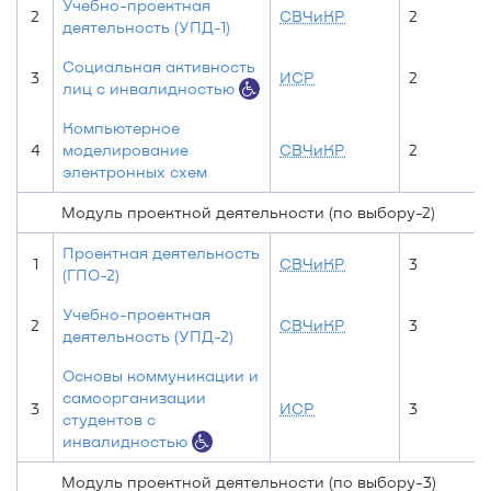
Учебно-проектная
2
СВЧиКР
2
деятельность (УПД-1)
Социальная активность
3
ИСР
2
лиц с инвалидностью
Компьютерное
4
моделирование
СВЧиКР
2
электронных схем
Модуль проектной деятельности (по выбору-2)
Проектная деятельность
1
СВЧиКР
3
(ГПО-2)
Учебно-проектная
2
СВЧиКР
3
деятельность (УПД-2)
Основы коммуникации и
самоорганизации
3
ИСР
3
студентов с
инвалидностью
Модуль проектной деятельности (по выбору-3)