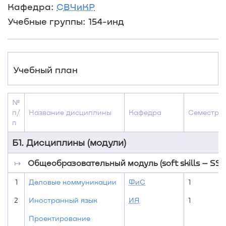
Кафедра:
СВЧиКР
Учебные группы: 154-инд
Учебный план
№
п/
Название дисциплины
Кафедра
Семестры
п
Б1. Дисциплины (модули)
↦
Общеобразовательный модуль (soft skills – SS)
1
Деловые коммуникации
ФиС
1
2
Иностранный язык
ИЯ
1
Проектирование