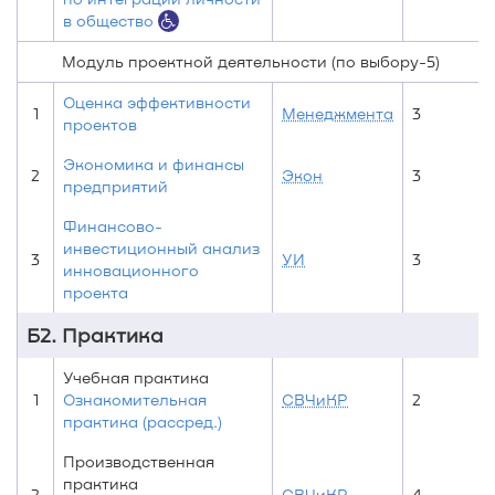
в общество
Модуль проектной деятельности (по выбору-5)
Оценка эффективности
1
Менеджмента
3
проектов
Экономика и финансы
2
Экон
3
предприятий
Финансово-
инвестиционный анализ
3
УИ
3
инновационного
проекта
Б2. Практика
Учебная практика
1
Ознакомительная
СВЧиКР
2
практика (рассред.)
Производственная
практика
2
СВЧиКР
4