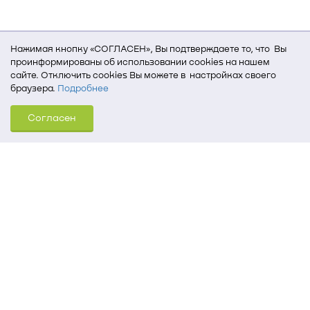
Нажимая кнопку «СОГЛАСЕН», Вы подтверждаете то, что Вы
проинформированы об использовании cookies на нашем
сайте. Отключить cookies Вы можете в настройках своего
браузера.
Подробнее
Для того, чтобы мы могли качественно предоставить Вам
Согласен
услуги, мы используем cookies, которые сохраняются
на Вашем компьютере (Сведения о местоположении; ip-адрес;
тип, язык, версия ОС и браузера; тип устройства и разрешение
его экрана; источник, откуда пришел на сайт пользователь;
какие страницы открывает и на какие кнопки нажимает
пользователь; эта же информация используется для
обработки статистических данных использования сайта
посредством интернет-сервиса Яндекс.Метрика)
Томский государственный университет систем
управления и радиоэлектроники
634050, г. Томск, пр. Ленина, 40
(3822) 51-05-30