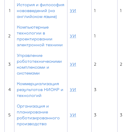
История и философия
1
нововведений (на
УИ
1
1
английском языке)
Компьютерные
технологии в
2
УИ
1
проектировании
электронной техники
Управление
робототехническими
3
УИ
2
2
комплексами и
системами
Коммерциализация
4
результатов НИОКР и
УИ
3
технологий
Организация и
планирование
5
УИ
3
3
роботизированного
производства