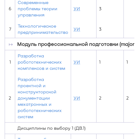
Современные
6
проблемы теории
УИ
3
управления
Технологическое
7
УИ
3
предпринимательство
↦
Модуль профессиональной подготовки (major)
Разработка
1
робототехнических
УИ
1
1
комплексов и систем
Разработка
проектной и
конструкторской
2
документации
УИ
2
2
мехатронных и
робототехнических
систем
Дисциплины по выбору 1 (ДВ.1)