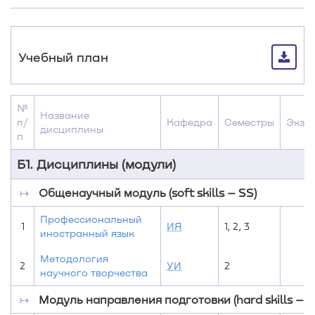
Учебный план
№
Название
п/
Кафедра
Семестры
Экз
дисциплины
п
Б1. Дисциплины (модули)
↦
Общенаучный модуль (soft skills – SS)
Профессиональный
1
ИЯ
1, 2, 3
иностранный язык
Методология
2
УИ
2
научного творчества
↦
Модуль направления подготовки (hard skills – H