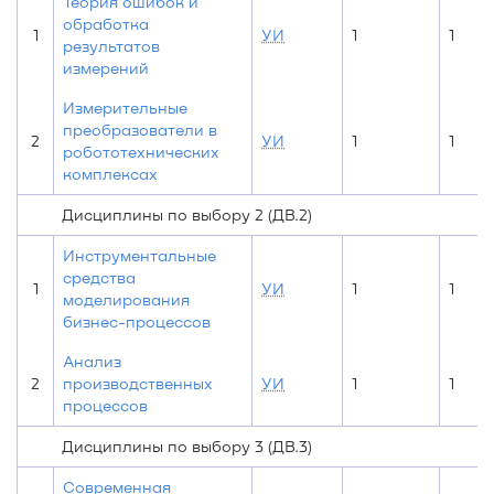
Теория ошибок и
обработка
1
УИ
1
1
результатов
измерений
Измерительные
преобразователи в
2
УИ
1
1
робототехнических
комплексах
Дисциплины по выбору 2 (ДВ.2)
Инструментальные
средства
1
УИ
1
1
моделирования
бизнес-процессов
Анализ
2
производственных
УИ
1
1
процессов
Дисциплины по выбору 3 (ДВ.3)
Современная