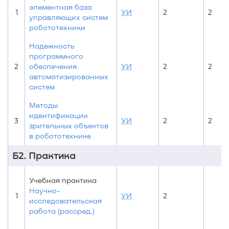
элементная база
1
УИ
2
2
управляющих систем
робототехники
Надежность
программного
2
обеспечения
УИ
2
2
автоматизированных
систем
Методы
идентификации
3
УИ
2
2
зрительных объектов
в робототехнике
Б2. Практика
Учебная практика
Научно-
1
УИ
2
исследовательская
работа (рассред.)