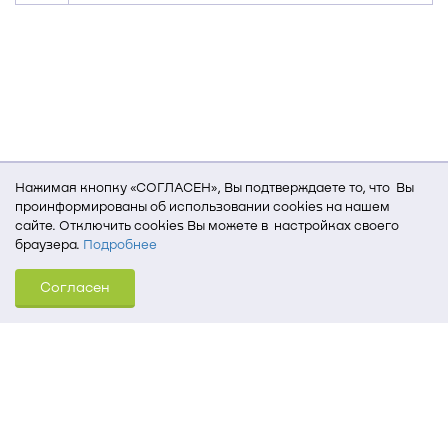
Нажимая кнопку «СОГЛАСЕН», Вы подтверждаете то, что Вы
проинформированы об использовании cookies на нашем
сайте. Отключить cookies Вы можете в настройках своего
браузера.
Подробнее
Для того, чтобы мы могли качественно предоставить Вам
Согласен
услуги, мы используем cookies, которые сохраняются
на Вашем компьютере (Сведения о местоположении; ip-адрес;
тип, язык, версия ОС и браузера; тип устройства и разрешение
его экрана; источник, откуда пришел на сайт пользователь;
какие страницы открывает и на какие кнопки нажимает
пользователь; эта же информация используется для
обработки статистических данных использования сайта
посредством интернет-сервиса Яндекс.Метрика)