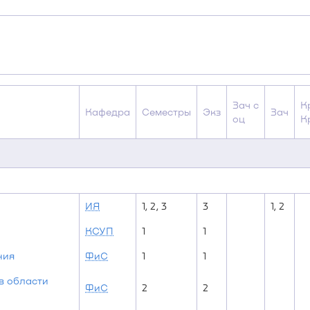
Зач с
К
Кафедра
Семестры
Экз
Зач
оц
К
ИЯ
1, 2, 3
3
1, 2
КСУП
1
1
ния
ФиС
1
1
в области
ФиС
2
2