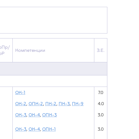
рПр/
Компетенции
З.Е.
рР
ОК-1
7.0
ОК-2
,
ОПК-2
,
ПК-2
,
ПК-3
,
ПК-9
4.0
ОК-3
,
ОК-4
,
ОПК-3
3.0
ОК-3
,
ОК-4
,
ОПК-1
3.0