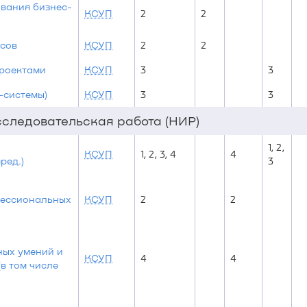
вания бизнес-
КСУП
2
2
сов
КСУП
2
2
роектами
КСУП
3
3
-системы)
КСУП
3
3
исследовательская работа (НИР)
1, 2,
КСУП
1, 2, 3, 4
4
ред.)
3
фессиональных
КСУП
2
2
ных умений и
КСУП
4
4
в том числе