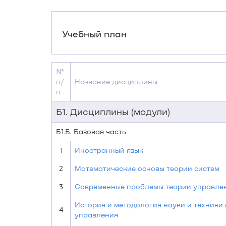
Учебный план
№
п/
Название дисциплины
п
Б1. Дисциплины (модули)
Б1.Б. Базовая часть
1
Иностранный язык
2
Математические основы теории систем
3
Современные проблемы теории управле
История и методология науки и техники 
4
управления