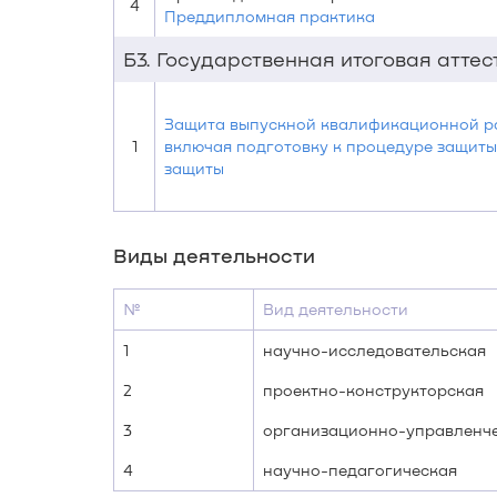
4
Преддипломная практика
Б3. Государственная итоговая атте
Защита выпускной квалификационной р
1
включая подготовку к процедуре защиты
защиты
Виды деятельности
№
Вид деятельности
1
научно-исследовательская
2
проектно-конструкторская
3
организационно-управленч
4
научно-педагогическая