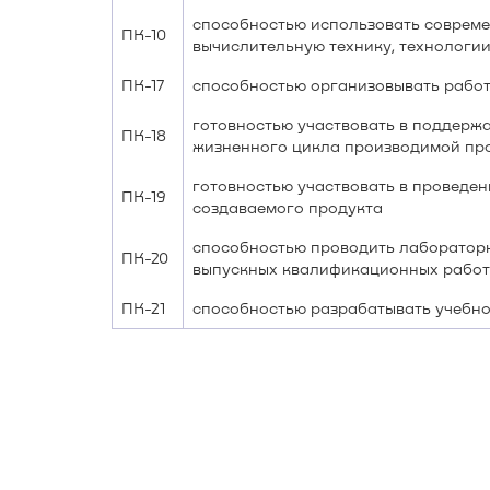
способностью использовать совреме
ПК-10
вычислительную технику, технологи
ПК-17
способностью организовывать работ
готовностью участвовать в поддерж
ПК-18
жизненного цикла производимой пр
готовностью участвовать в проведе
ПК-19
создаваемого продукта
способностью проводить лабораторн
ПК-20
выпускных квалификационных работ
ПК-21
способностью разрабатывать учебно