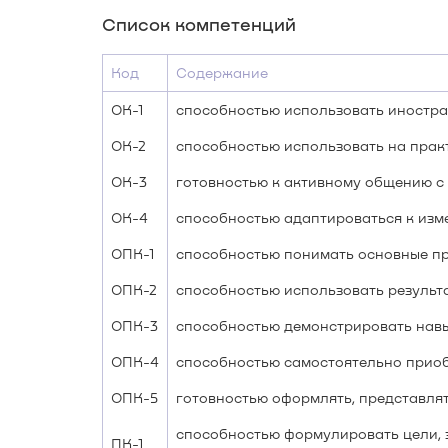
Список компетенций
Код
Содержание
ОК-1
способностью использовать иностра
ОК-2
способностью использовать на практ
ОК-3
готовностью к активному общению с
ОК-4
способностью адаптироваться к изм
ОПК-1
способностью понимать основные пр
ОПК-2
способностью использовать результ
ОПК-3
способностью демонстрировать навы
ОПК-4
способностью самостоятельно приобр
ОПК-5
готовностью оформлять, представля
способностью формулировать цели, 
ПК-1