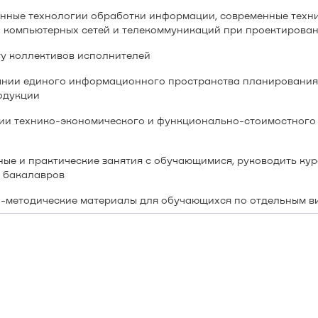
нные технологии обработки информации, современные техни
и компьютерных сетей и телекоммуникаций при проектирован
у коллективов исполнителей
ании единого информационного пространства планирования 
одукции
нии технико-экономического и функционально-стоимостног
ые и практические занятия с обучающимися, руководить ку
 бакалавров
-методические материалы для обучающихся по отдельным в