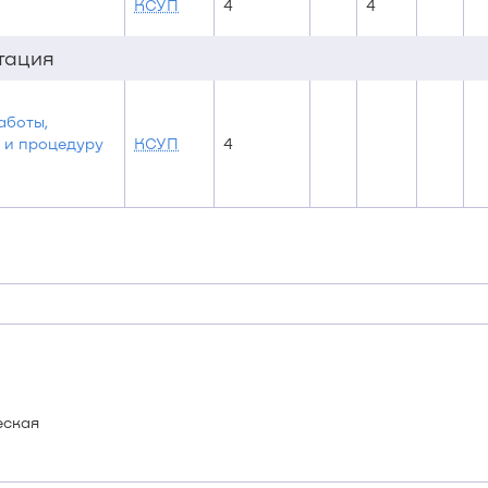
КСУП
4
4
стация
аботы,
 и процедуру
КСУП
4
еская