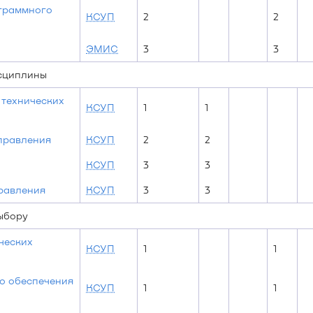
граммного
КСУП
2
2
ЭМИС
3
3
исциплины
 технических
КСУП
1
1
правления
КСУП
2
2
КСУП
3
3
равления
КСУП
3
3
выбору
ческих
КСУП
1
1
о обеспечения
КСУП
1
1