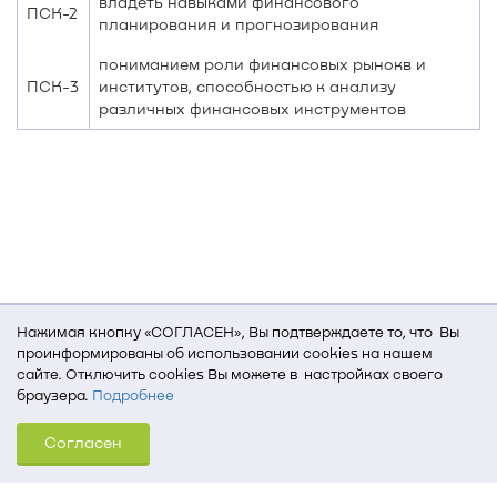
владеть навыками финансового
ПСК-2
планирования и прогнозирования
пониманием роли финансовых рынокв и
ПСК-3
институтов, способностью к анализу
различных финансовых инструментов
Нажимая кнопку «СОГЛАСЕН», Вы подтверждаете то, что Вы
проинформированы об использовании cookies на нашем
сайте. Отключить cookies Вы можете в настройках своего
браузера.
Подробнее
Для того, чтобы мы могли качественно предоставить Вам
Согласен
услуги, мы используем cookies, которые сохраняются
на Вашем компьютере (Сведения о местоположении; ip-адрес;
тип, язык, версия ОС и браузера; тип устройства и разрешение