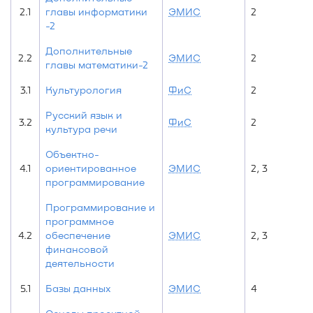
2.1
главы информатики
ЭМИС
2
-2
Дополнительные
2.2
ЭМИС
2
главы математики-2
3.1
Культурология
ФиС
2
Русский язык и
3.2
ФиС
2
культура речи
Объектно-
4.1
ориентированное
ЭМИС
2, 3
программирование
Программирование и
программное
4.2
обеспечение
ЭМИС
2, 3
финансовой
деятельности
5.1
Базы данных
ЭМИС
4