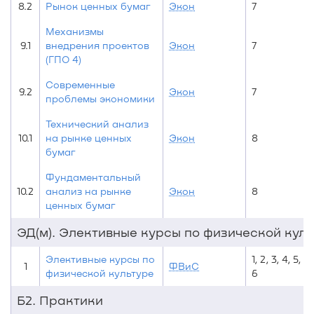
8.2
Рынок ценных бумаг
Экон
7
Механизмы
9.1
внедрения проектов
Экон
7
(ГПО 4)
Современные
9.2
Экон
7
проблемы экономики
Технический анализ
10.1
на рынке ценных
Экон
8
бумаг
Фундаментальный
10.2
анализ на рынке
Экон
8
ценных бумаг
ЭД(м). Элективные курсы по физической куль
Элективные курсы по
1, 2, 3, 4, 5,
1
ФВиС
физической культуре
6
Б2. Практики