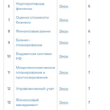
Корпоративные
6
Экон
6
финансы
Оценка стоимости
7
Экон
6
бизнеса
8
Финансовые рынки
Экон
6
Бизнес-
9
Экон
7
планирование
Бюджетная система
10
Экон
7
РФ
Макроэкономическое
11
планирование и
Экон
7
прогнозирование
12
Управленческий учет
Экон
7
Финансовый
13
Экон
7
менеджмент