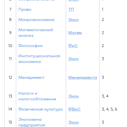
7
Право
ТП
1
8
Макроэкономика
Экон
2
Математический
9
Матем
2
анализ
10
Философия
ФиС
2
Институциональная
11
Экон
3
экономика
12
Менеджмент
Менеджмента
3
Налоги и
13
Экон
3, 4
налогообложение
14
Физическая культура
ФВиС
3, 4, 5, 6
Экономика
15
Экон
3
предприятия