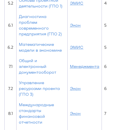
Основы проектной
5.2
ЭМИС
4
деятельности (ГПО 1)
Диагностика
проблем
6.1
Экон
5
современного
предприятия (ГПО 2)
Математические
6.2
ЭМИС
5
модели в экономике
Общий и
7.1
электронный
Менеджмента
6
документооборот
Управление
7.2
ресурсами проекта
Экон
6
(ГПО 3)
Международные
стандарты
8.1
Экон
7
финансовой
отчетности