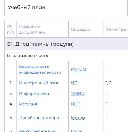
Учебный план
№
Название
Кафедра
Семестры
п/п
дисциплины
Б1. Дисциплины (модули)
Б1.Б. Базовая часть
Безопасность
1
РЭТЭМ
1
жизнедеятельности
2
Иностранный язык
ИЯ
1, 2
3
Информатика
ЭМИС
1
4
История
ИСР
1
5
Линейная алгебра
Матем
1
6
Микроэкономика
Экон
1