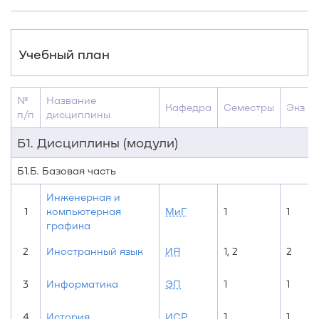
Учебный план
№
Название
Кафедра
Семестры
Экз
п/п
дисциплины
Б1. Дисциплины (модули)
Б1.Б. Базовая часть
Инженерная и
1
компьютерная
МиГ
1
1
графика
2
Иностранный язык
ИЯ
1, 2
2
3
Информатика
ЭП
1
1
4
История
ИСР
1
1