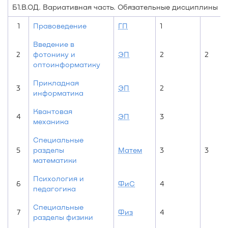
Б1.В.ОД. Вариативная часть. Обязательные дисциплины
1
Правоведение
ГП
1
Введение в
2
фотонику и
ЭП
2
2
оптоинформатику
Прикладная
3
ЭП
2
информатика
Квантовая
4
ЭП
3
механика
Специальные
5
разделы
Матем
3
3
математики
Психология и
6
ФиС
4
педагогика
Специальные
7
Физ
4
разделы физики