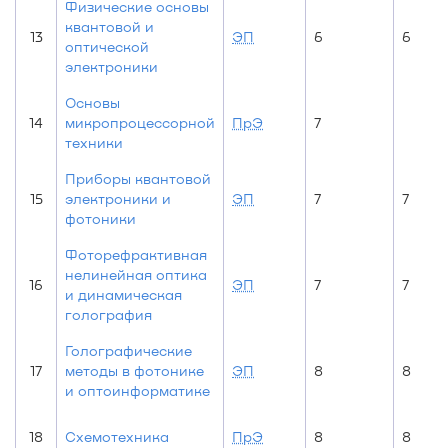
Физические основы
квантовой и
13
ЭП
6
6
оптической
электроники
Основы
14
микропроцессорной
ПрЭ
7
техники
Приборы квантовой
15
электроники и
ЭП
7
7
фотоники
Фоторефрактивная
нелинейная оптика
16
ЭП
7
7
и динамическая
голография
Голографические
17
методы в фотонике
ЭП
8
8
и оптоинформатике
18
Схемотехника
ПрЭ
8
8