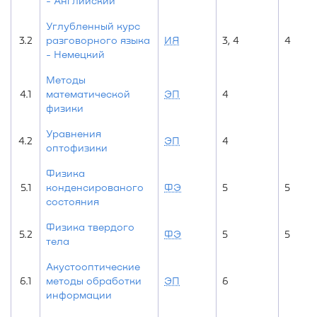
- Английский
Углубленный курс
3.2
разговорного языка
ИЯ
3, 4
4
- Немецкий
Методы
4.1
математической
ЭП
4
физики
Уравнения
4.2
ЭП
4
оптофизики
Физика
5.1
конденсированого
ФЭ
5
5
состояния
Физика твердого
5.2
ФЭ
5
5
тела
Акустооптические
6.1
методы обработки
ЭП
6
информации