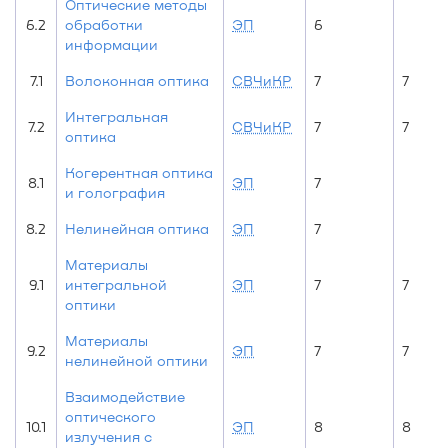
Оптические методы
6.2
обработки
ЭП
6
информации
7.1
Волоконная оптика
СВЧиКР
7
7
Интегральная
7.2
СВЧиКР
7
7
оптика
Когерентная оптика
8.1
ЭП
7
и голография
8.2
Нелинейная оптика
ЭП
7
Материалы
9.1
интегральной
ЭП
7
7
оптики
Материалы
9.2
ЭП
7
7
нелинейной оптики
Взаимодействие
оптического
10.1
ЭП
8
8
излучения с