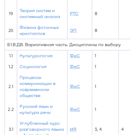
Теория систем и
19
РТС
8
системный анализ
Физика фотонных
20
ЭП
8
кристаллов
Б1.В.ДВ. Вариативная часть. Дисциплины по выбору
1.1
Культурология
ФиС
1
1.2
Социология
ФиС
1
Процессы
коммуникации в
2.1
ФиС
1
современном
обществе
Русский язык и
2.2
ФиС
1
культура речи
Углубленный курс
3.1
разговорного языка
ИЯ
3, 4
4