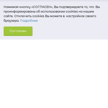
Нажимая кнопку «СОГЛАСЕН», Вы подтверждаете то, что Вы
проинформированы об использовании cookies на нашем
сайте. Отключить cookies Вы можете в настройках своего
браузера.
Подробнее
Для того, чтобы мы могли качественно предоставить Вам
Согласен
услуги, мы используем cookies, которые сохраняются
на Вашем компьютере (Сведения о местоположении; ip-адрес;
тип, язык, версия ОС и браузера; тип устройства и разрешение
его экрана; источник, откуда пришел на сайт пользователь;
какие страницы открывает и на какие кнопки нажимает
пользователь; эта же информация используется для
обработки статистических данных использования сайта
посредством интернет-сервиса Яндекс.Метрика)
Томский государственный университет систем
управления и радиоэлектроники
634050, г. Томск, пр. Ленина, 40
(3822) 51-05-30
(3822) 51-32-62, 52-63-65