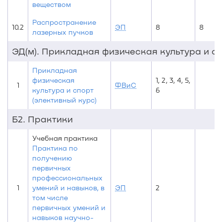
веществом
Распространение
10.2
ЭП
8
8
лазерных пучков
ЭД(м). Прикладная физическая культура и сп
Прикладная
физическая
1, 2, 3, 4, 5,
1
ФВиС
культура и спорт
6
(элективный курс)
Б2. Практики
Учебная практика
Практика по
получению
первичных
профессиональных
1
умений и навыков, в
ЭП
2
том числе
первичных умений и
навыков научно-