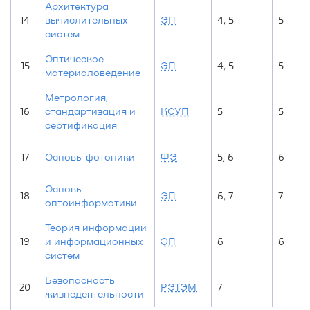
Архитектура
14
вычислительных
ЭП
4, 5
5
систем
Оптическое
15
ЭП
4, 5
5
материаловедение
Метрология,
16
стандартизация и
КСУП
5
5
сертификация
17
Основы фотоники
ФЭ
5, 6
6
Основы
18
ЭП
6, 7
7
оптоинформатики
Теория информации
19
и информационных
ЭП
6
6
систем
Безопасность
20
РЭТЭМ
7
жизнедеятельности