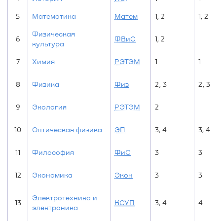
5
Математика
Матем
1, 2
1, 2
Физическая
6
ФВиС
1, 2
культура
7
Химия
РЭТЭМ
1
1
8
Физика
Физ
2, 3
2, 3
9
Экология
РЭТЭМ
2
10
Оптическая физика
ЭП
3, 4
3, 4
11
Философия
ФиС
3
3
12
Экономика
Экон
3
3
Электротехника и
13
КСУП
3, 4
4
электроника