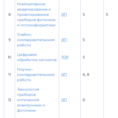
Компьютерное
моделирование и
8
проектирование
ЭП
5
5
приборов фотоники
и оптоинформатики
Учебно-
9
исследовательская
ЭП
5
работа
Цифровая
10
ТОР
5
обработка сигналов
Научно-
11
исследовательская
ЭП
6, 8
работа
Технология
приборов
12
оптической
ЭП
6
электроники и
фотоники