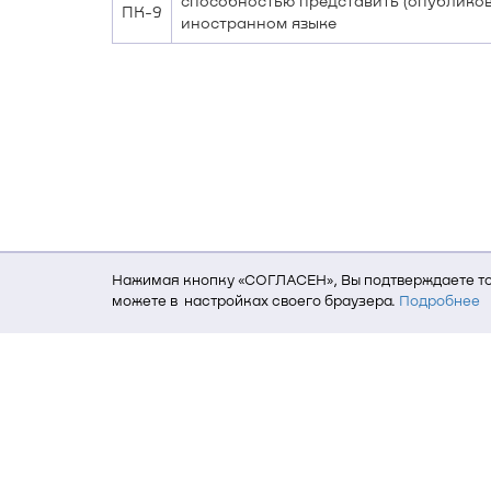
способностью представить (опубликов
ПК-9
иностранном языке
Нажимая кнопку «СОГЛАСЕН», Вы подтверждаете то,
можете в настройках своего браузера.
Подробнее
Для того, чтобы мы могли качественно предоставит
о местоположении; ip-адрес; тип, язык, версия ОС 
пользователь; какие страницы открывает и на каки
данных использования сайта посредством интерне