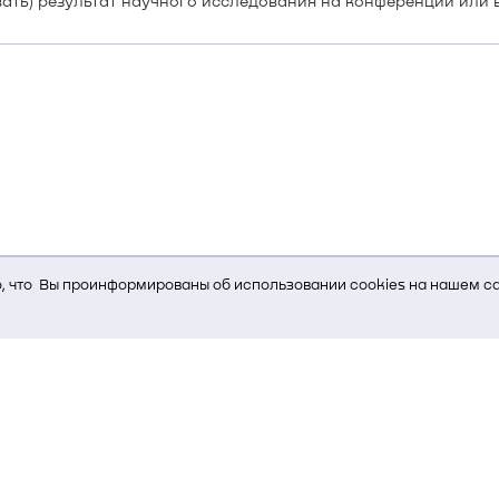
ать) результат научного исследования на конференции или в
 что Вы проинформированы об использовании cookies на нашем са
ь Вам услуги, мы используем cookies, которые сохраняются на Ва
и браузера; тип устройства и разрешение его экрана; источник, отк
е кнопки нажимает пользователь; эта же информация используется
т-сервиса Яндекс.Метрика)