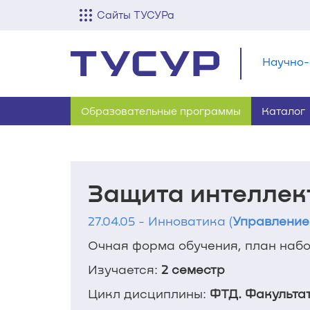
Сайты ТУСУРа
Научно-
Образовательные программы
Каталог
Защита интеллек
27.04.05 - Инноватика (
Управление
Очная форма обучения, план набор
Изучается:
2 семестр
Цикл дисциплины:
ФТД. Факульта