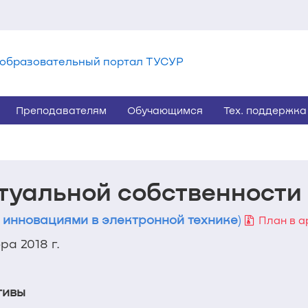
образовательный портал ТУСУР
Преподавателям
Обучающимся
Тех. поддержка
туальной собственности
 инновациями в электронной технике
)
План в а
а 2018 г.
тивы