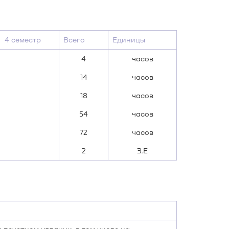
4 семестр
Всего
Единицы
4
часов
14
часов
18
часов
54
часов
72
часов
2
З.Е