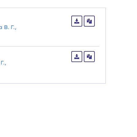
В. Г.,
Г.,