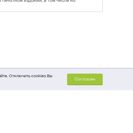
 печатном издании, в том числе на
йте. Отключить cookies Вы
Согласен
шем компьютере (Сведения
уда пришел на сайт
 для обработки статистических