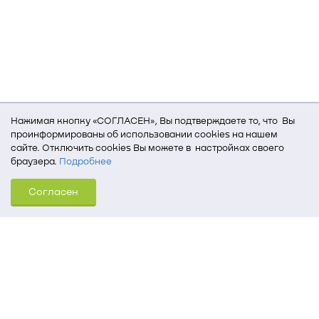
Нажимая кнопку «СОГЛАСЕН», Вы подтверждаете то, что Вы
проинформированы об использовании cookies на нашем
сайте. Отключить cookies Вы можете в настройках своего
браузера.
Подробнее
Для того, чтобы мы могли качественно предоставить Вам
Согласен
услуги, мы используем cookies, которые сохраняются
на Вашем компьютере (Сведения о местоположении; ip-адрес;
тип, язык, версия ОС и браузера; тип устройства и разрешение
его экрана; источник, откуда пришел на сайт пользователь;
какие страницы открывает и на какие кнопки нажимает
пользователь; эта же информация используется для
обработки статистических данных использования сайта
посредством интернет-сервиса Яндекс.Метрика)