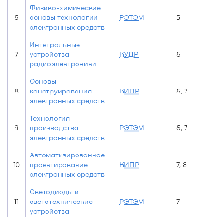
Физико-химические
6
основы технологии
РЭТЭМ
5
электронных средств
Интегральные
7
устройства
КУДР
6
радиоэлектроники
Основы
8
конструирования
КИПР
6, 7
электронных средств
Технология
9
производства
РЭТЭМ
6, 7
электронных средств
Автоматизированное
10
проектирование
КИПР
7, 8
электронных средств
Светодиоды и
11
светотехнические
РЭТЭМ
7
устройства