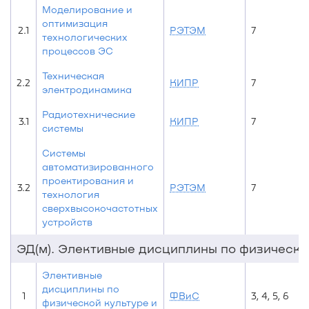
Моделирование и
оптимизация
2.1
РЭТЭМ
7
технологических
процессов ЭС
Техническая
2.2
КИПР
7
электродинамика
Радиотехнические
3.1
КИПР
7
системы
Системы
автоматизированного
проектирования и
3.2
РЭТЭМ
7
технология
сверхвысокочастотных
устройств
ЭД(м). Элективные дисциплины по физической
Элективные
дисциплины по
1
ФВиС
3, 4, 5, 6
физической культуре и