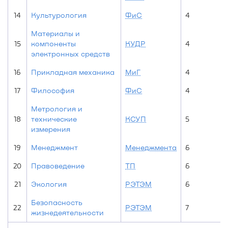
14
Культурология
ФиС
4
Материалы и
15
компоненты
КУДР
4
электронных средств
16
Прикладная механика
МиГ
4
17
Философия
ФиС
4
Метрология и
18
технические
КСУП
5
измерения
19
Менеджмент
Менеджмента
6
20
Правоведение
ТП
6
21
Экология
РЭТЭМ
6
Безопасность
22
РЭТЭМ
7
жизнедеятельности