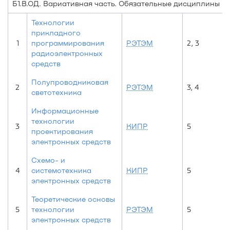
Б1.В.ОД. Вариативная часть. Обязательные дисциплины
Технологии
прикладного
1
программирования
РЭТЭМ
2, 3
радиоэлектронных
средств
Полупроводниковая
2
РЭТЭМ
3, 4
светотехника
Информационные
технологии
3
КИПР
5
проектирования
электронных средств
Схемо- и
4
системотехника
КИПР
5
электронных средств
Теоретические основы
5
технологии
РЭТЭМ
5
электронных средств