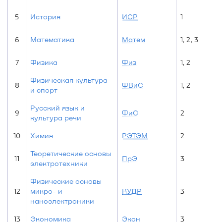
5
История
ИСР
1
6
Математика
Матем
1, 2, 3
7
Физика
Физ
1, 2
Физическая культура
8
ФВиС
1, 2
и спорт
Русский язык и
9
ФиС
2
культура речи
10
Химия
РЭТЭМ
2
Теоретические основы
11
ПрЭ
3
электротехники
Физические основы
12
микро- и
КУДР
3
наноэлектроники
13
Экономика
Экон
3