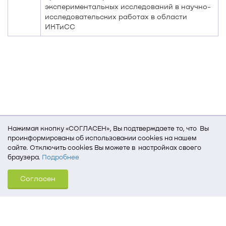
экспериментальных исследований в научно-
исследовательских работах в области
ИКТиСС
Нажимая кнопку «СОГЛАСЕН», Вы подтверждаете то, что Вы
проинформированы об использовании cookies на нашем
сайте. Отключить cookies Вы можете в настройках своего
браузера.
Подробнее
Для того, чтобы мы могли качественно предоставить Вам
Согласен
услуги, мы используем cookies, которые сохраняются
на Вашем компьютере (Сведения о местоположении; ip-адрес;
тип, язык, версия ОС и браузера; тип устройства и разрешение
его экрана; источник, откуда пришел на сайт пользователь;
какие страницы открывает и на какие кнопки нажимает