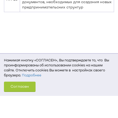
документов, необходимых для создания новых
предпринимательских структур
Нажимая кнопку «СОГЛАСЕН», Вы подтверждаете то, что Вы
проинформированы об использовании cookies на нашем
сайте. Отключить cookies Вы можете в настройках своего
браузера.
Подробнее
Для того, чтобы мы могли качественно предоставить Вам
Согласен
услуги, мы используем cookies, которые сохраняются
на Вашем компьютере (Сведения о местоположении; ip-адрес;
тип, язык, версия ОС и браузера; тип устройства и разрешение
его экрана; источник, откуда пришел на сайт пользователь;
какие страницы открывает и на какие кнопки нажимает
пользователь; эта же информация используется для
обработки статистических данных использования сайта