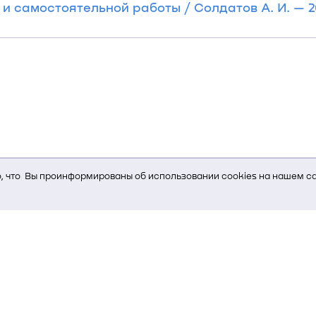
 самостоятельной работы / Солдатов А. И. — 202
 что Вы проинформированы об использовании cookies на нашем са
ь Вам услуги, мы используем cookies, которые сохраняются на Ва
и браузера; тип устройства и разрешение его экрана; источник, отк
е кнопки нажимает пользователь; эта же информация используется
т-сервиса Яндекс.Метрика)