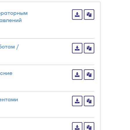
бораторным
равлений
ботам /
еские
ентами