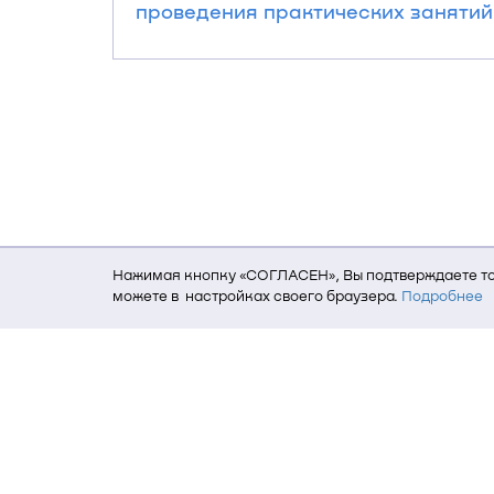
проведения практических занятий и
Нажимая кнопку «СОГЛАСЕН», Вы подтверждаете то,
можете в настройках своего браузера.
Подробнее
Для того, чтобы мы могли качественно предоставит
о местоположении; ip-адрес; тип, язык, версия ОС 
пользователь; какие страницы открывает и на каки
данных использования сайта посредством интерне