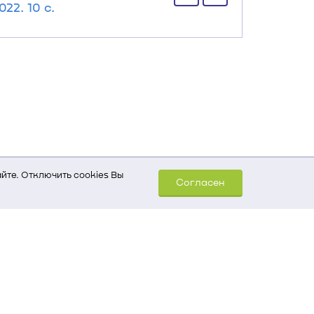
2. 10 с.
йте. Отключить cookies Вы
Согласен
шем компьютере (Сведения
уда пришел на сайт
 для обработки статистических