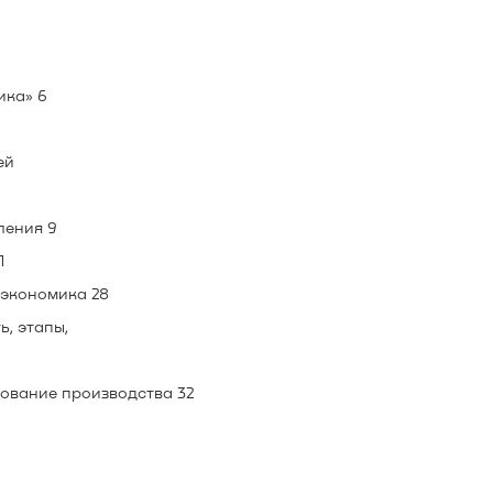
ика» 6
ей
ления 9
1
 экономика 28
ь, этапы,
ование производства 32