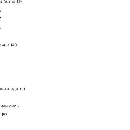
яйства 132
9
3
6
ании 149
роизводства
очей силы:
 157