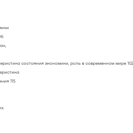
мики
96
ан,
теристика состояния экономики, роль в современном мире 10
теристика
ния 115
их