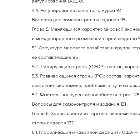
регулирования ВЭД 89
4.4. Регулирование валютного курса 93
Вопросы для самоконтроля и задания 95
Глава 5. Меняющийся характер мировой эконо
и международного размещения производства 
5.1. Структура мирового хозяйства и группы стр
ее составляющие 96
5.2. Лидирующие страны (ОЭСР): состав, харак
5.3. Развивающиеся страны (PC): состав, харак
состояния экономики, проблемы и пути их реше
5.4. Факторы конкурентоспособности стран 128
Вопросы для самоконтроля и задания 131
Глава 6. Характеристика торгово-экономическ
стран-лидеров 132
6.1. Глобализация и «двойной дефицит» США –