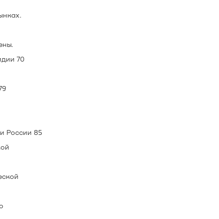
ынках.
ены.
идии 70
79
и России 85
кой
еской
о