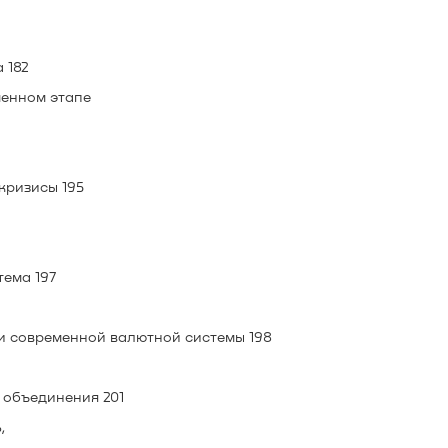
 182
менном этапе
кризисы 195
тема 197
ии современной валютной системы 198
 объединения 201
,