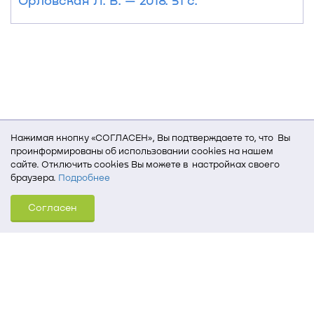
Орловская Л. В. — 2018. 51 с.
Нажимая кнопку «СОГЛАСЕН», Вы подтверждаете то, что Вы
проинформированы об использовании cookies на нашем
сайте. Отключить cookies Вы можете в настройках своего
браузера.
Подробнее
Для того, чтобы мы могли качественно предоставить Вам
Согласен
услуги, мы используем cookies, которые сохраняются
на Вашем компьютере (Сведения о местоположении; ip-адрес;
тип, язык, версия ОС и браузера; тип устройства и разрешение
его экрана; источник, откуда пришел на сайт пользователь;
какие страницы открывает и на какие кнопки нажимает
пользователь; эта же информация используется для
обработки статистических данных использования сайта
посредством интернет-сервиса Яндекс.Метрика)