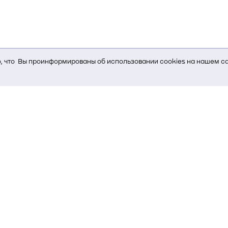
 что Вы проинформированы об использовании cookies на нашем са
ь Вам услуги, мы используем cookies, которые сохраняются на Ва
и браузера; тип устройства и разрешение его экрана; источник, отк
е кнопки нажимает пользователь; эта же информация используется
т-сервиса Яндекс.Метрика)
стем управления и радиоэлектроники