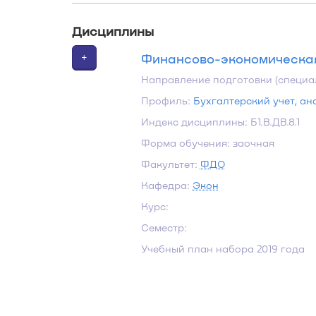
Дисциплины
+
Финансово-экономическая
Направление подготовки (специа
Профиль:
Бухгалтерский учет, ан
Индекс дисциплины: Б1.В.ДВ.8.1
Форма обучения: заочная
Факультет:
ФДО
Кафедра:
Экон
Курс:
Семестр:
Учебный план набора 2019 года