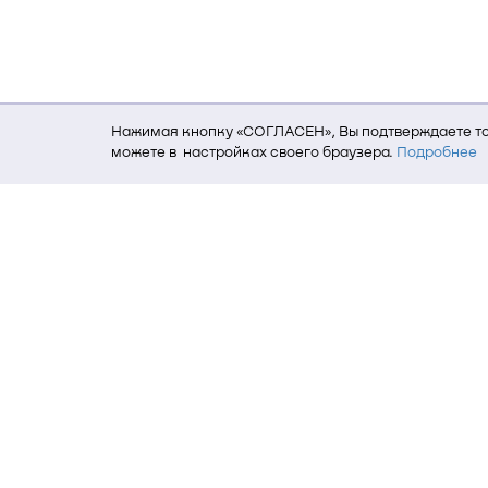
Нажимая кнопку «СОГЛАСЕН», Вы подтверждаете то,
можете в настройках своего браузера.
Подробнее
Для того, чтобы мы могли качественно предоставит
о местоположении; ip-адрес; тип, язык, версия ОС 
пользователь; какие страницы открывает и на каки
данных использования сайта посредством интерне
Томский государственный университет си
634050, г. Томск, пр. Ленина, 40
(3822) 51-05-30