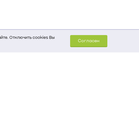
йте. Отключить cookies Вы
Согласен
шем компьютере (Сведения
уда пришел на сайт
 для обработки статистических