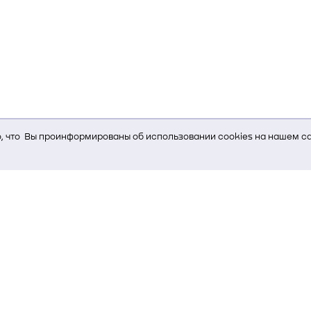
 что Вы проинформированы об использовании cookies на нашем са
ь Вам услуги, мы используем cookies, которые сохраняются на Ва
и браузера; тип устройства и разрешение его экрана; источник, отк
е кнопки нажимает пользователь; эта же информация используется
т-сервиса Яндекс.Метрика)