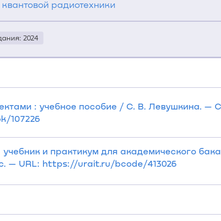
 квантовой радиотехники
дания: 2024
ктами : учебное пособие / С. В. Левушкина. — Ст
ok/107226
: учебник и практикум для академического бакал
с. — URL: https://urait.ru/bcode/413026