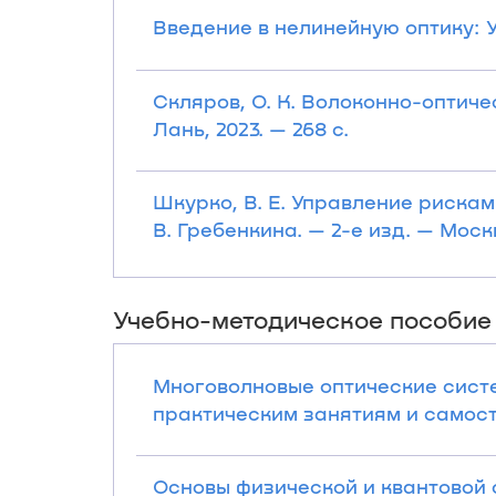
Введение в нелинейную оптику: Уч
Скляров, О. К. Волоконно-оптичес
Лань, 2023. — 268 с.
Шкурко, В. Е. Управление рисками
В. Гребенкина. — 2-е изд. — Москв
Учебно-методическое пособие
Многоволновые оптические систе
практическим занятиям и самосто
Основы физической и квантовой 