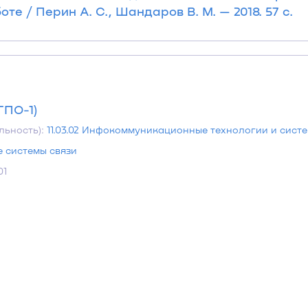
е / Перин А. С., Шандаров В. М. — 2018. 57 с.
ГПО-1)
льность):
11.03.02 Инфокоммуникационные технологии и систе
е системы связи
01