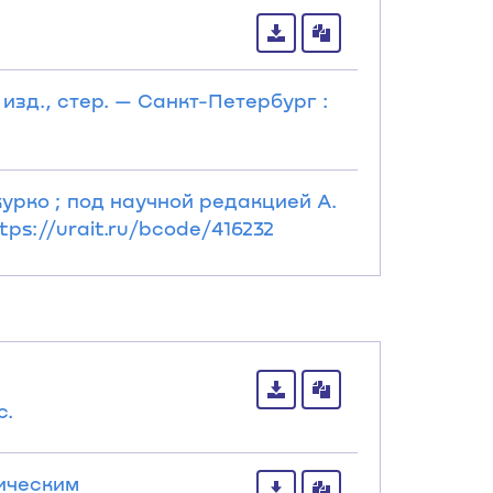
 изд., стер. — Санкт-Петербург :
курко ; под научной редакцией А.
tps://urait.ru/bcode/416232
с.
тическим