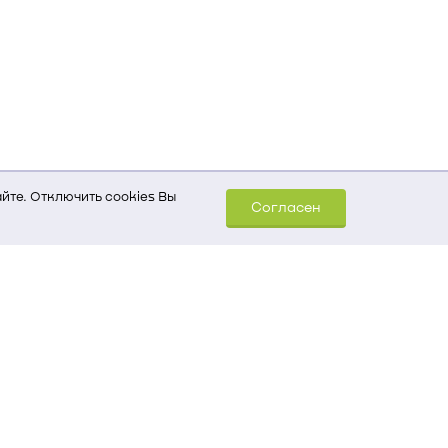
йте. Отключить cookies Вы
Согласен
шем компьютере (Сведения
уда пришел на сайт
 для обработки статистических