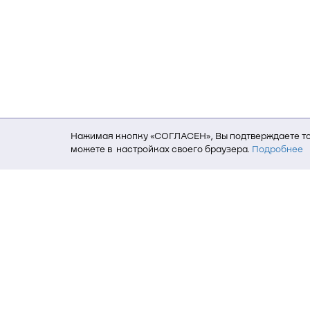
Нажимая кнопку «СОГЛАСЕН», Вы подтверждаете то,
можете в настройках своего браузера.
Подробнее
Для того, чтобы мы могли качественно предоставит
о местоположении; ip-адрес; тип, язык, версия ОС 
пользователь; какие страницы открывает и на каки
данных использования сайта посредством интерне