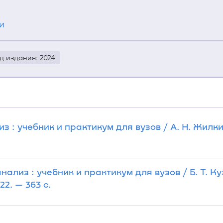
и
д издания: 2024
з : учебник и практикум для вузов / А. Н. Жилк
ализ : учебник и практикум для вузов / Б. Т. Куз
2. — 363 с.