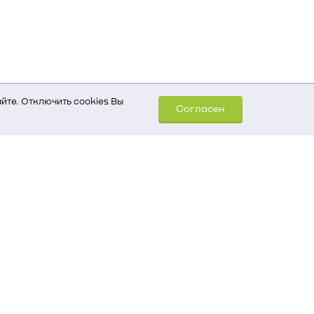
йте. Отключить cookies Вы
Согласен
шем компьютере (Сведения
уда пришел на сайт
 для обработки статистических