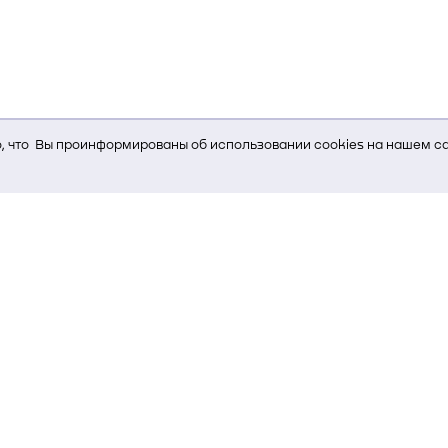
 что Вы проинформированы об использовании cookies на нашем са
ь Вам услуги, мы используем cookies, которые сохраняются на Ва
и браузера; тип устройства и разрешение его экрана; источник, отк
е кнопки нажимает пользователь; эта же информация используется
т-сервиса Яндекс.Метрика)
стем управления и радиоэлектроники