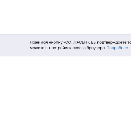
Нажимая кнопку «СОГЛАСЕН», Вы подтверждаете то,
можете в настройках своего браузера.
Подробнее
Для того, чтобы мы могли качественно предоставит
о местоположении; ip-адрес; тип, язык, версия ОС 
пользователь; какие страницы открывает и на каки
данных использования сайта посредством интерне
Томский государственный университет си
634050, г. Томск, пр. Ленина, 40