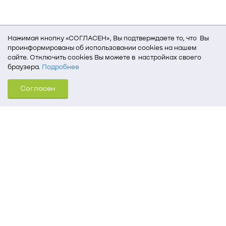
Нажимая кнопку «СОГЛАСЕН», Вы подтверждаете то, что Вы
проинформированы об использовании cookies на нашем
сайте. Отключить cookies Вы можете в настройках своего
браузера.
Подробнее
Для того, чтобы мы могли качественно предоставить Вам
Согласен
услуги, мы используем cookies, которые сохраняются
на Вашем компьютере (Сведения о местоположении; ip-адрес;
тип, язык, версия ОС и браузера; тип устройства и разрешение
его экрана; источник, откуда пришел на сайт пользователь;
какие страницы открывает и на какие кнопки нажимает
пользователь; эта же информация используется для
обработки статистических данных использования сайта
посредством интернет-сервиса Яндекс.Метрика)
Томский государственный университет систем
управления и радиоэлектроники
634050, г. Томск, пр. Ленина, 40
(3822) 51-05-30