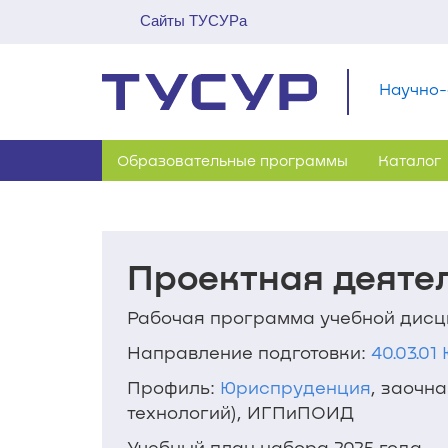
Сайты ТУСУРа
Научно-
Образовательные программы
Каталог
Проектная деятел
Рабочая программа учебной дис
Направление подготовки:
40.03.0
Профиль:
Юриспруденция
, заочн
технологий), ИГПиПОИД
Учебный план набора 2025 года