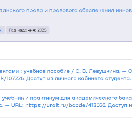
анского права и правового обеспечения иннов
.
Год издания: 2025
ктами : учебное пособие / С. В. Левушкина. — Ст
k/107226. Доступ из личного кабинета студента.
: учебник и практикум для академического бакал
с. — URL: https://urait.ru/bcode/413026. Доступ 