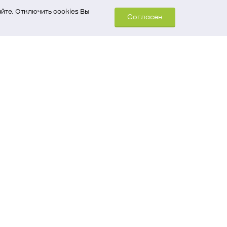
йте. Отключить cookies Вы
Согласен
шем компьютере (Сведения
уда пришел на сайт
 для обработки статистических