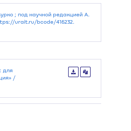
курко ; под научной редакцией А.
tps://urait.ru/bcode/416232.
: для
ция» /