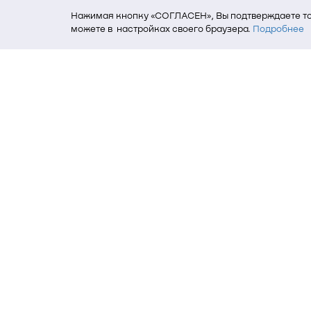
Нажимая кнопку «СОГЛАСЕН», Вы подтверждаете то,
можете в настройках своего браузера.
Подробнее
Для того, чтобы мы могли качественно предоставит
о местоположении; ip-адрес; тип, язык, версия ОС 
пользователь; какие страницы открывает и на каки
данных использования сайта посредством интерне
Томский государственный университет си
634050, г. Томск, пр. Ленина, 40
(3822) 51-05-30
(3822) 51-32-62, 52-63-65
office@tusur.ru
Пн. – пт., 8:30 – 17:30, обед, 13:00 – 14: