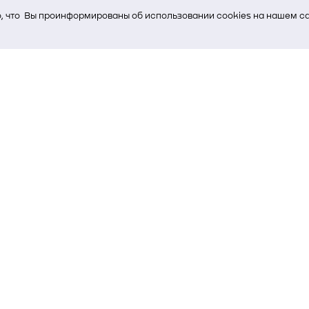
 что Вы проинформированы об использовании cookies на нашем са
ь Вам услуги, мы используем cookies, которые сохраняются на Ва
и браузера; тип устройства и разрешение его экрана; источник, отк
е кнопки нажимает пользователь; эта же информация используется
т-сервиса Яндекс.Метрика)
стем управления и радиоэлектроники
00