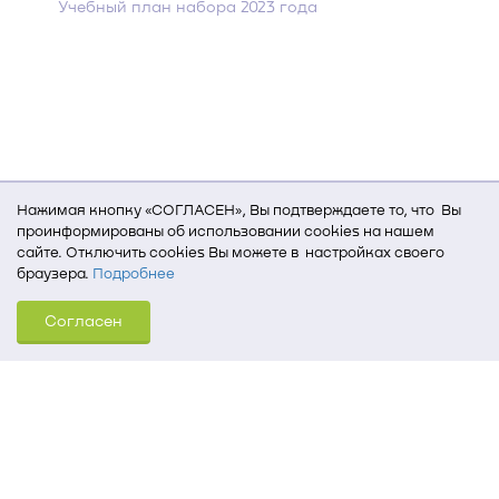
Учебный план набора 2023 года
Нажимая кнопку «СОГЛАСЕН», Вы подтверждаете то, что Вы
проинформированы об использовании cookies на нашем
сайте. Отключить cookies Вы можете в настройках своего
браузера.
Подробнее
Для того, чтобы мы могли качественно предоставить Вам
Согласен
услуги, мы используем cookies, которые сохраняются
на Вашем компьютере (Сведения о местоположении; ip-адрес;
тип, язык, версия ОС и браузера; тип устройства и разрешение
его экрана; источник, откуда пришел на сайт пользователь;
какие страницы открывает и на какие кнопки нажимает
пользователь; эта же информация используется для
обработки статистических данных использования сайта
посредством интернет-сервиса Яндекс.Метрика)