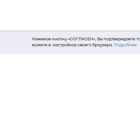
Нажимая кнопку «СОГЛАСЕН», Вы подтверждаете то,
можете в настройках своего браузера.
Подробнее
Для того, чтобы мы могли качественно предоставит
о местоположении; ip-адрес; тип, язык, версия ОС 
пользователь; какие страницы открывает и на каки
данных использования сайта посредством интерне
Томский государственный университет си
634050, г. Томск, пр. Ленина, 40
(3822) 51-05-30