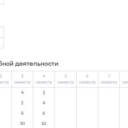
бной деятельности
2
3
4
5
6
7
естр
семестр
семестр
семестр
семестр
семестр
се
4
2
2
4
6
6
30
62