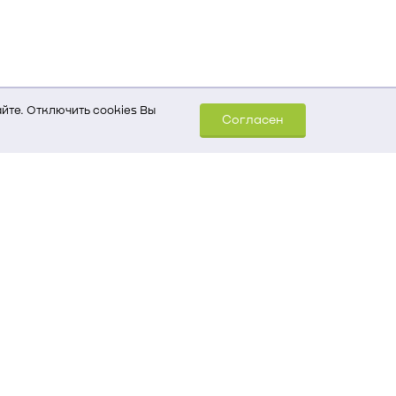
йте. Отключить cookies Вы
Согласен
шем компьютере (Сведения
уда пришел на сайт
 для обработки статистических