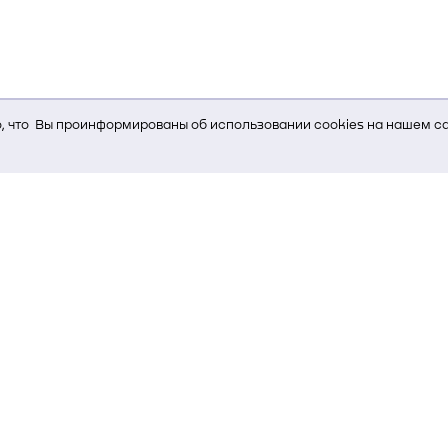
 что Вы проинформированы об использовании cookies на нашем са
ь Вам услуги, мы используем cookies, которые сохраняются на Ва
и браузера; тип устройства и разрешение его экрана; источник, отк
е кнопки нажимает пользователь; эта же информация используется
т-сервиса Яндекс.Метрика)
стем управления и радиоэлектроники