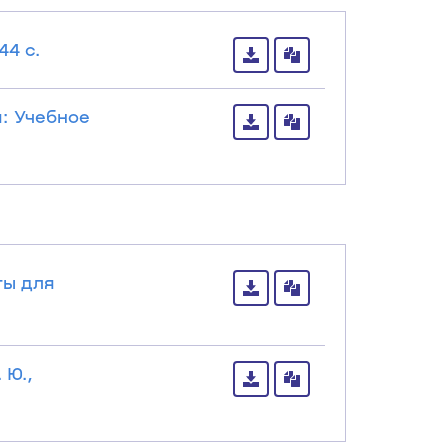
44 с.
: Учебное
ты для
 Ю.,