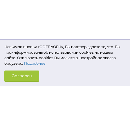
Нажимая кнопку «СОГЛАСЕН», Вы подтверждаете то, что Вы
проинформированы об использовании cookies на нашем
сайте. Отключить cookies Вы можете в настройках своего
браузера.
Подробнее
Для того, чтобы мы могли качественно предоставить Вам
Согласен
услуги, мы используем cookies, которые сохраняются
на Вашем компьютере (Сведения о местоположении; ip-адрес;
тип, язык, версия ОС и браузера; тип устройства и разрешение
его экрана; источник, откуда пришел на сайт пользователь;
какие страницы открывает и на какие кнопки нажимает
пользователь; эта же информация используется для
обработки статистических данных использования сайта
посредством интернет-сервиса Яндекс.Метрика)
Томский государственный университет систем