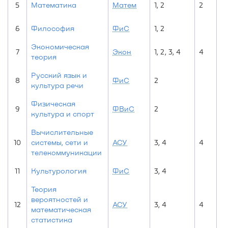
5
Математика
Матем
1, 2
2
6
Философия
ФиС
1, 2
Экономическая
7
Экон
1, 2, 3, 4
4
теория
Русский язык и
8
ФиС
2
культура речи
Физическая
9
ФВиС
2
культура и спорт
Вычислительные
10
системы, сети и
АСУ
3, 4
4
телекоммуникации
11
Культурология
ФиС
3, 4
Теория
вероятностей и
12
АСУ
3, 4
4
математическая
статистика