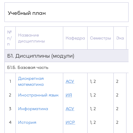
Учебный план
№
Название
З
п/
Кафедра
Семестры
Экз
дисциплины
о
п
Б1. Дисциплины (модули)
Б1.Б. Базовая часть
Дискретная
1
АСУ
1, 2
2
математика
2
Иностранный язык
ИЯ
1, 2
2
3
Информатика
АСУ
1, 2
2
4
История
ИСР
1, 2
2