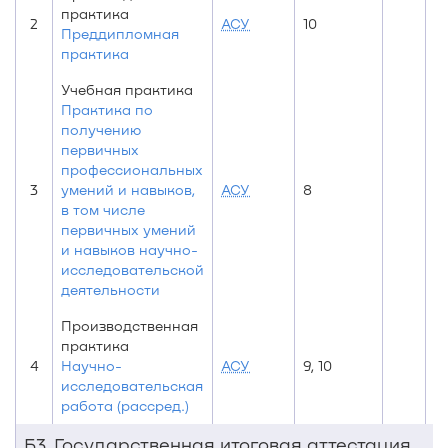
практика
2
АСУ
10
10
Преддипломная
практика
Учебная практика
Практика по
получению
первичных
профессиональных
3
умений и навыков,
АСУ
8
8
в том числе
первичных умений
и навыков научно-
исследовательской
деятельности
Производственная
практика
4
Научно-
АСУ
9, 10
10
исследовательская
работа (рассред.)
Б3. Государственная итоговая аттестация