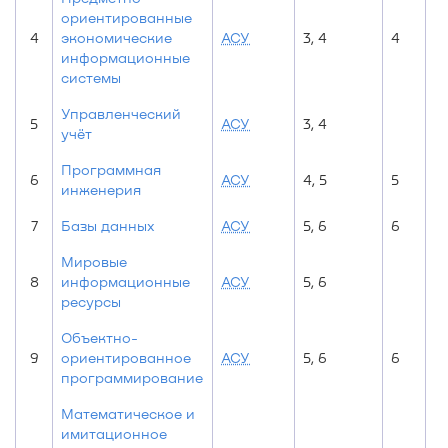
ориентированные
4
экономические
АСУ
3, 4
4
информационные
системы
Управленческий
5
АСУ
3, 4
учёт
Программная
6
АСУ
4, 5
5
инженерия
7
Базы данных
АСУ
5, 6
6
Мировые
8
информационные
АСУ
5, 6
ресурсы
Объектно-
9
ориентированное
АСУ
5, 6
6
программирование
Математическое и
имитационное