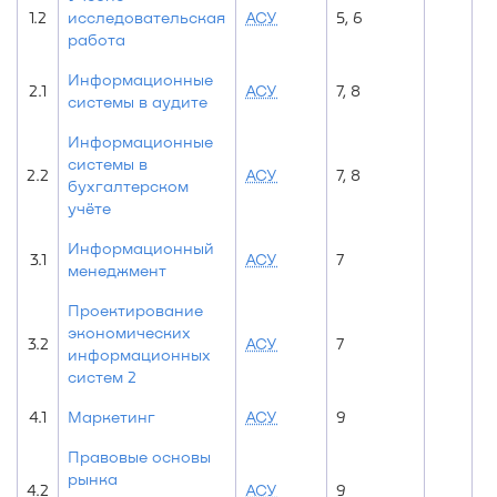
1.2
исследовательская
АСУ
5, 6
6
работа
Информационные
2.1
АСУ
7, 8
8
системы в аудите
Информационные
системы в
2.2
АСУ
7, 8
8
бухгалтерском
учёте
Информационный
3.1
АСУ
7
7
менеджмент
Проектирование
экономических
3.2
АСУ
7
7
информационных
систем 2
4.1
Маркетинг
АСУ
9
Правовые основы
рынка
4.2
АСУ
9