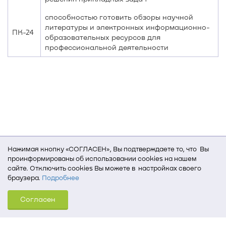
способностью готовить обзоры научной
литературы и электронных информационно-
ПК-24
образовательных ресурсов для
профессиональной деятельности
Нажимая кнопку «СОГЛАСЕН», Вы подтверждаете то, что Вы
проинформированы об использовании cookies на нашем
сайте. Отключить cookies Вы можете в настройках своего
браузера.
Подробнее
Для того, чтобы мы могли качественно предоставить Вам
Согласен
услуги, мы используем cookies, которые сохраняются
на Вашем компьютере (Сведения о местоположении; ip-адрес;
тип, язык, версия ОС и браузера; тип устройства и разрешение