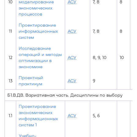
10
моделирование
АСУ
7, 8
8
экономических
процессов
Проектирование
11
информационных
АСУ
7, 8
8
систем
Исследование
операций и методы
12
АСУ
8, 9, 10
10
оптимизации в
экономике
Проектный
13
АСУ
9
9
практикум
Б1.В.ДВ. Вариативная часть. Дисциплины по выбору
Проектирование
экономических
1.1
АСУ
5, 6
6
информационных
систем 1
Учебно-