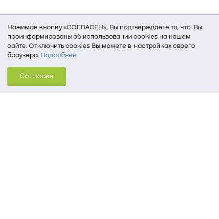
Нажимая кнопку «СОГЛАСЕН», Вы подтверждаете то, что Вы
проинформированы об использовании cookies на нашем
сайте. Отключить cookies Вы можете в настройках своего
браузера.
Подробнее
Для того, чтобы мы могли качественно предоставить Вам
Согласен
услуги, мы используем cookies, которые сохраняются
на Вашем компьютере (Сведения о местоположении; ip-адрес;
тип, язык, версия ОС и браузера; тип устройства и разрешение
его экрана; источник, откуда пришел на сайт пользователь;
какие страницы открывает и на какие кнопки нажимает
пользователь; эта же информация используется для
обработки статистических данных использования сайта
посредством интернет-сервиса Яндекс.Метрика)
Томский государственный университет систем
управления и радиоэлектроники
634050, г. Томск, пр. Ленина, 40
(3822) 51-05-30