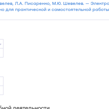
евелев, Л.А. Писаренко, М.Ю. Шевелев. — Электр
вано для практической и самостоятельной работы
ы
бной деятельности