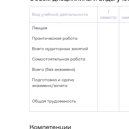
1
Вид учебной деятельности
семестр
сем
Лекция
Практическая работа
Всего аудиторных занятий
Самостоятельная работа
Всего (без экзамена)
Подготовка и сдача
экзамена/зачета
Общая трудоемкость
Компетенции