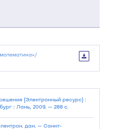
 математика»/
решения [Электронный ресурс] :
ург : Лань, 2009. — 288 с.
лектрон. дан. — Санкт-