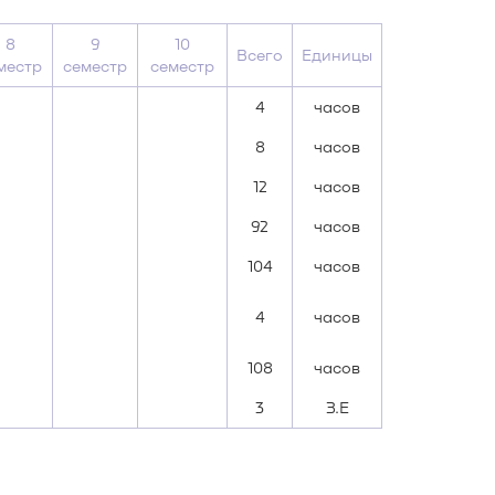
8
9
10
Всего
Единицы
местр
семестр
семестр
4
часов
8
часов
12
часов
92
часов
104
часов
4
часов
108
часов
3
З.Е