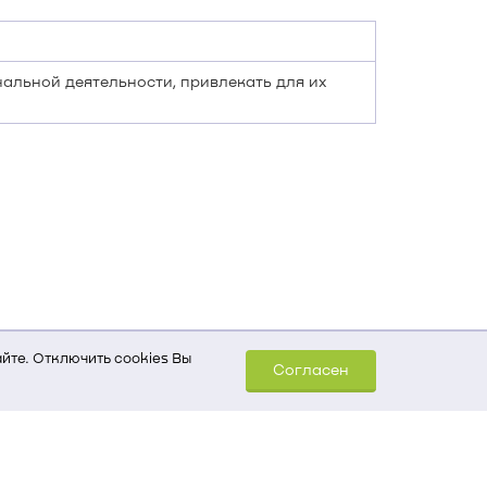
альной деятельности, привлекать для их
йте. Отключить cookies Вы
Согласен
шем компьютере (Сведения
уда пришел на сайт
 для обработки статистических