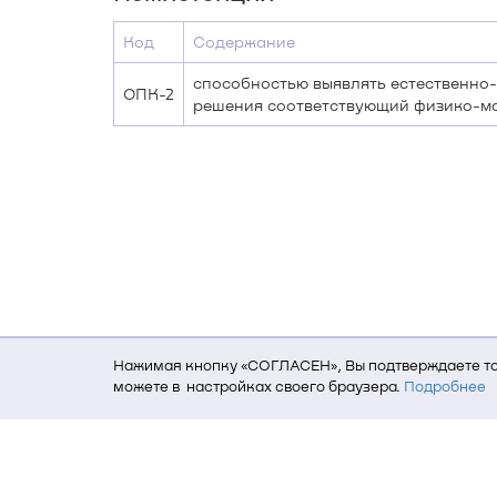
Код
Содержание
способностью выявлять естественно-
ОПК-2
решения соответствующий физико-м
Нажимая кнопку «СОГЛАСЕН», Вы подтверждаете то,
можете в настройках своего браузера.
Подробнее
Для того, чтобы мы могли качественно предоставит
о местоположении; ip-адрес; тип, язык, версия ОС 
пользователь; какие страницы открывает и на каки
данных использования сайта посредством интерне