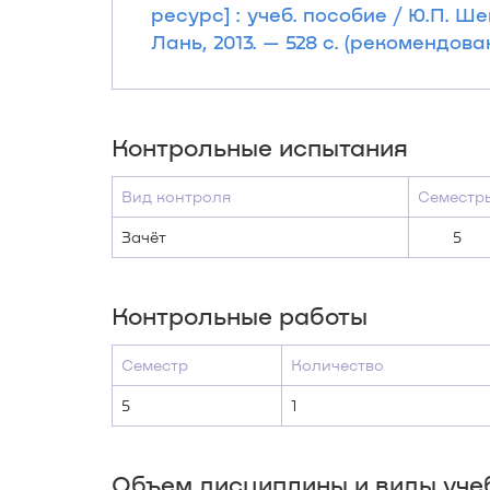
ресурс] : учеб. пособие / Ю.П. Ш
Лань, 2013. — 528 с. (рекомендо
Контрольные испытания
Вид контроля
Семестр
Зачёт
5
Контрольные работы
Семестр
Количество
5
1
Объем дисциплины и виды уче