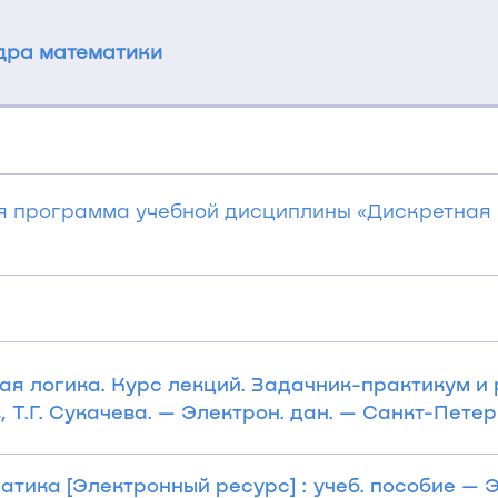
дра математики
я программа учебной дисциплины «Дискретная
ая логика. Курс лекций. Задачник-практикум и 
, Т.Г. Сукачева. — Электрон. дан. — Санкт-Петерб
тика [Электронный ресурс] : учеб. пособие — Э