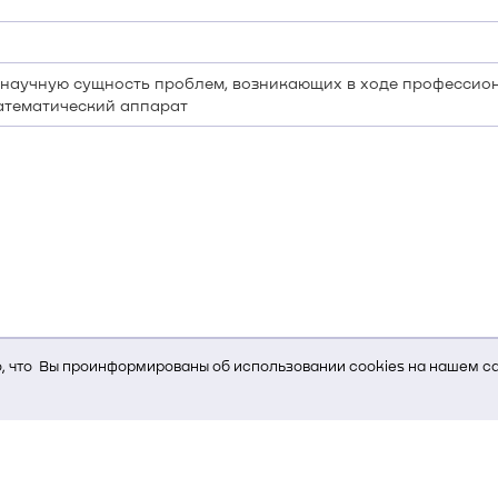
научную сущность проблем, возникающих в ходе профессион
атематический аппарат
 что Вы проинформированы об использовании cookies на нашем са
ь Вам услуги, мы используем cookies, которые сохраняются на Ва
и браузера; тип устройства и разрешение его экрана; источник, отк
е кнопки нажимает пользователь; эта же информация используется
т-сервиса Яндекс.Метрика)