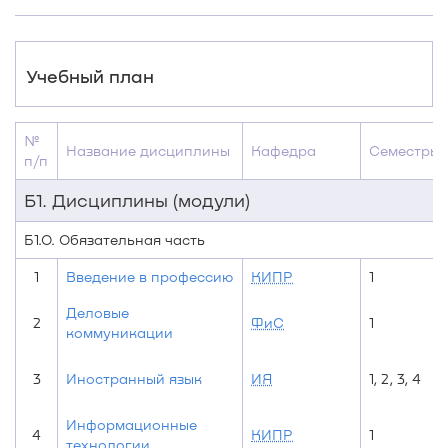
Учебный план
№
Название дисциплины
Кафедра
Семестры
п/п
Б1. Дисциплины (модули)
Б1.О. Обязательная часть
1
Введение в профессию
КИПР
1
Деловые
2
ФиС
1
коммуникации
3
Иностранный язык
ИЯ
1, 2, 3, 4
Информационные
4
КИПР
1
технологии