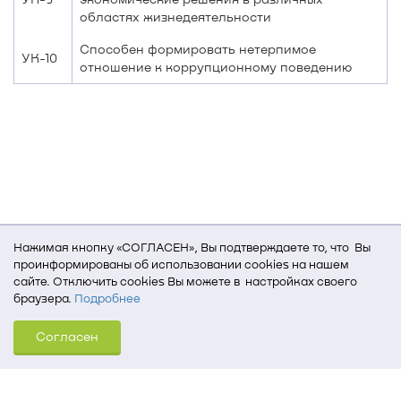
областях жизнедеятельности
Способен формировать нетерпимое
УК-10
отношение к коррупционному поведению
Нажимая кнопку «СОГЛАСЕН», Вы подтверждаете то, что Вы
проинформированы об использовании cookies на нашем
сайте. Отключить cookies Вы можете в настройках своего
браузера.
Подробнее
Для того, чтобы мы могли качественно предоставить Вам
Согласен
услуги, мы используем cookies, которые сохраняются
на Вашем компьютере (Сведения о местоположении; ip-адрес;
тип, язык, версия ОС и браузера; тип устройства и разрешение
его экрана; источник, откуда пришел на сайт пользователь;