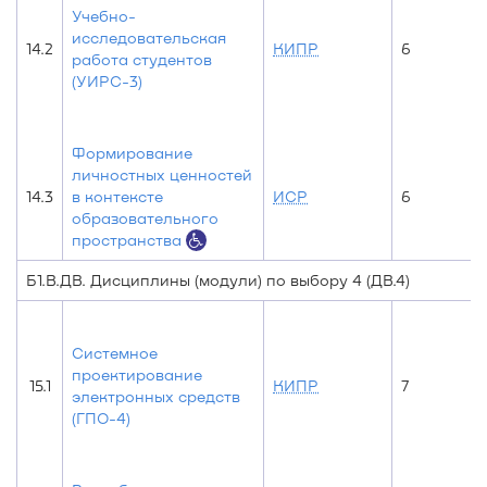
Учебно-
исследовательская
14.2
КИПР
6
работа студентов
(УИРС-3)
Формирование
личностных ценностей
14.3
в контексте
ИСР
6
образовательного
пространства
Б1.В.ДВ. Дисциплины (модули) по выбору 4 (ДВ.4)
Системное
проектирование
15.1
КИПР
7
электронных средств
(ГПО-4)