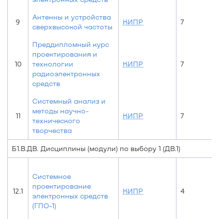
Антенны и устройства
9
КИПР
7
сверхвысокой частоты
Преддипломный курс
проектирования и
10
технологии
КИПР
7
радиоэлектронных
средств
Системный анализ и
методы научно-
11
КИПР
7
технического
творчества
Б1.В.ДВ. Дисциплины (модули) по выбору 1 (ДВ.1)
Системное
проектирование
12.1
КИПР
4
электронных средств
(ГПО-1)