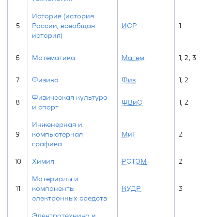
История (история
5
России, всеобщая
ИСР
1
история)
6
Математика
Матем
1, 2, 3
7
Физика
Физ
1, 2
Физическая культура
8
ФВиС
1, 2
и спорт
Инженерная и
9
компьютерная
МиГ
2
графика
10
Химия
РЭТЭМ
2
Материалы и
11
компоненты
КУДР
3
электронных средств
Электротехника и