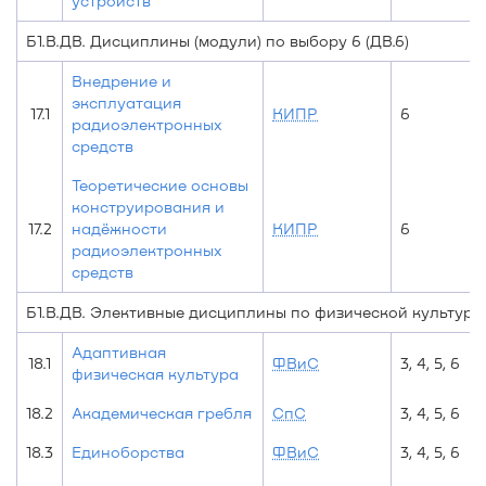
устройств
Б1.В.ДВ. Дисциплины (модули) по выбору 6 (ДВ.6)
Внедрение и
эксплуатация
17.1
КИПР
6
радиоэлектронных
средств
Теоретические основы
конструирования и
17.2
надёжности
КИПР
6
радиоэлектронных
средств
Б1.В.ДВ. Элективные дисциплины по физической культуре
Адаптивная
18.1
ФВиС
3, 4, 5, 6
физическая культура
18.2
Академическая гребля
СпС
3, 4, 5, 6
18.3
Единоборства
ФВиС
3, 4, 5, 6