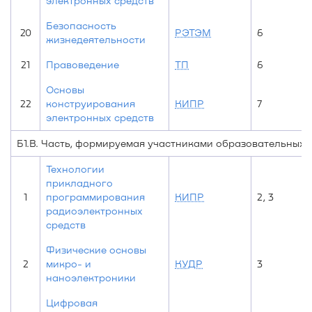
электронных средств
Безопасность
20
РЭТЭМ
6
жизнедеятельности
21
Правоведение
ТП
6
Основы
22
конструирования
КИПР
7
электронных средств
Б1.В. Часть, формируемая участниками образовательных
Технологии
прикладного
1
программирования
КИПР
2, 3
радиоэлектронных
средств
Физические основы
2
микро- и
КУДР
3
наноэлектроники
Цифровая