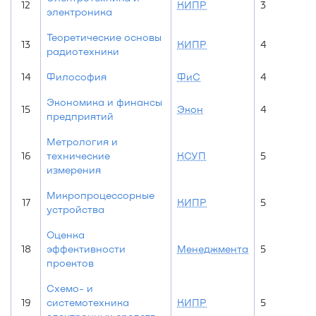
12
КИПР
3
электроника
Теоретические основы
13
КИПР
4
радиотехники
14
Философия
ФиС
4
Экономика и финансы
15
Экон
4
предприятий
Метрология и
16
технические
КСУП
5
измерения
Микропроцессорные
17
КИПР
5
устройства
Оценка
18
эффективности
Менеджмента
5
проектов
Схемо- и
19
системотехника
КИПР
5