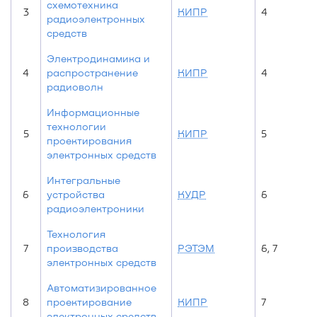
схемотехника
3
КИПР
4
радиоэлектронных
средств
Электродинамика и
4
распространение
КИПР
4
радиоволн
Информационные
технологии
5
КИПР
5
проектирования
электронных средств
Интегральные
6
устройства
КУДР
6
радиоэлектроники
Технология
7
производства
РЭТЭМ
6, 7
электронных средств
Автоматизированное
8
проектирование
КИПР
7
электронных средств