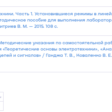
хники. Часть 1. Установившиеся режимы в лине
етодическое пособие для выполнения лаборатор
итриев В. М. — 2015. 108 с.
Методические указания по самостоятельной ра
 «Теоретические основы электротехники», «Ан
пей и сигналов» / Ганджа Т. В., Коваленко В. Е. 
ы