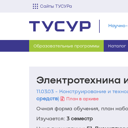
Сайты ТУСУРа
Научно-
Образовательные программы
Каталог
Электротехника 
11.03.03 - Конструирование и техн
средств
)
План в архиве
Очная форма обучения, план набор
Изучается:
3 семестр