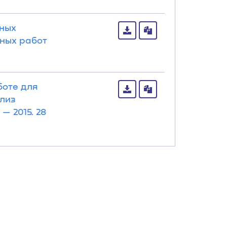
йных
ных работ
боте для
ализ
— 2015. 28