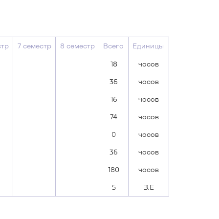
стр
7 семестр
8 семестр
Всего
Единицы
18
часов
36
часов
16
часов
74
часов
0
часов
36
часов
180
часов
5
З.Е