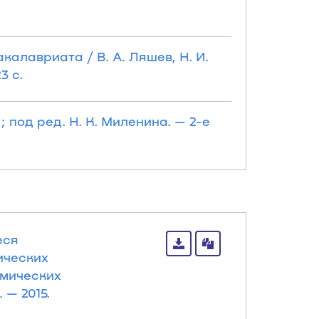
калавриата / В. А. Ляшев, Н. И.
3 с.
 под ред. Н. К. Миленина. — 2-е
еся
ических
амических
 — 2015.