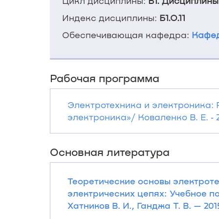
Цикл дисциплины:
Б1. Дисциплины
Индекс дисциплины:
Б1.О.11
Обеспечивающая кафедра:
Кафед
Рабочая программа
Электротехника и электроника:
электроника»/ Коваленко В. Е. ‐ 
Основная литература
Теоретические основы электроте
электрических цепях: Учебное пос
Хатников В. И., Ганджа Т. В. — 2015