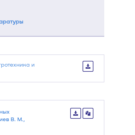
паратуры
тротехника и
йных
ев В. М.,