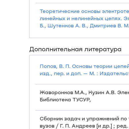
Теоретические основы электроте
линейных и нелинейных цепях. Э
Б., Шутенков А. В., Дмитриев В. М.,
Дополнительная литература
Попов, В. П. Основы теории цепей
изд., пер. и доп. — М. : Издательс
Жаворонков М.А., Кузин А.В. Элек
Библиотека ТУСУР,
Сборник задач и упражнений по 
вузов / Г. П. Андреев [и др.] ; ред.