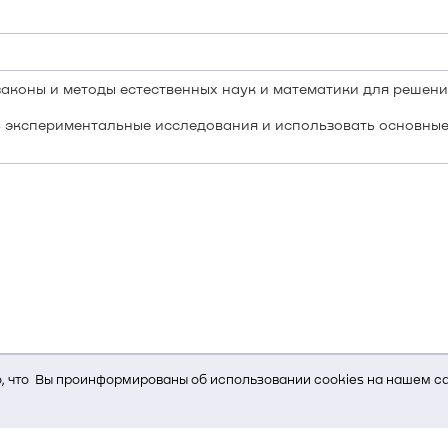
аконы и методы естественных наук и математики для решен
 экспериментальные исследования и использовать основные
 что Вы проинформированы об использовании cookies на нашем са
ь Вам услуги, мы используем cookies, которые сохраняются на Ва
и браузера; тип устройства и разрешение его экрана; источник, отк