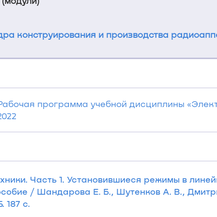
 (модули)
ра конструирования и производства радиоап
 Рабочая программа учебной дисциплины «Элек
2022
хники. Часть 1. Установившиеся режимы в лине
обие / Шандарова Е. Б., Шутенков А. В., Дмитри
. 187 с.