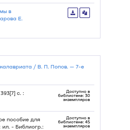
мы в
арова Е.
калавриата / В. П. Попов. — 7-е
Доступно в
3[7] с. :
библиотеке: 30
экземпляров
Доступно в
ое пособие для
библиотеке: 45
: ил. - Библиогр.:
экземпляров