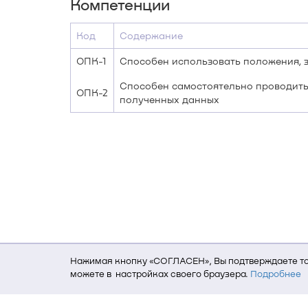
Компетенции
Код
Содержание
ОПК-1
Способен использовать положения, з
Способен самостоятельно проводить
ОПК-2
полученных данных
Нажимая кнопку «СОГЛАСЕН», Вы подтверждаете то,
можете в настройках своего браузера.
Подробнее
Для того, чтобы мы могли качественно предоставит
о местоположении; ip-адрес; тип, язык, версия ОС 