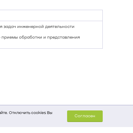
ия задач инженерной деятельности
 приемы обработки и представления
йте. Отключить cookies Вы
Согласен
шем компьютере (Сведения
уда пришел на сайт